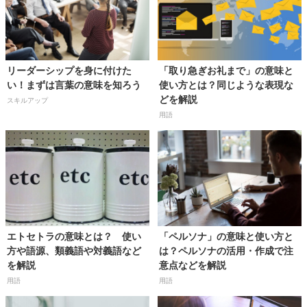
リーダーシップを身に付けた
「取り急ぎお礼まで」の意味と
い！まずは言葉の意味を知ろう
使い方とは？同じような表現な
どを解説
スキルアップ
用語
エトセトラの意味とは？ 使い
「ペルソナ」の意味と使い方と
方や語源、類義語や対義語など
は？ペルソナの活用・作成で注
を解説
意点などを解説
用語
用語