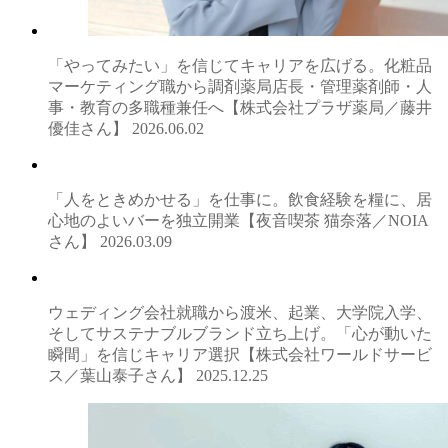
「やってみたい」を信じてキャリアを広げる。化粧品
マーケティング職から調剤薬局店長・管理薬剤師・人
事・教育の多職種兼任へ【株式会社プラザ薬局／藤井
優佳さん】
2026.06.02
「人をときめかせる」を仕事に。飲食経験を糧に、居
心地のよいバーを独立開業【夜音喫茶 猫奈落／NOIA
さん】
2026.03.09
ウェディング会社就職から渡米、起業、大学院入学、
そしてサステナブルブランド立ち上げ。「心が動いた
瞬間」を信じキャリア選択【株式会社ワールドサービ
ス／葉山泰子さん】
2025.12.25