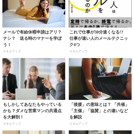
メールで有給休暇申請はアリ？
これで仕事が30分速くなる!?
ナシ？ 送る時のマナーを学ぼ
仕事が速い人のメールテクニッ
う！
ク4つ
スキルアップ
スキルアップ
もしかしてあなたもやっている
「後援」の意味とは？ 「共催」
かも？ダメな営業マンの共通点
「主催」「協賛」との違いなど
を大解剖！
を解説
スキルアップ
スキルアップ