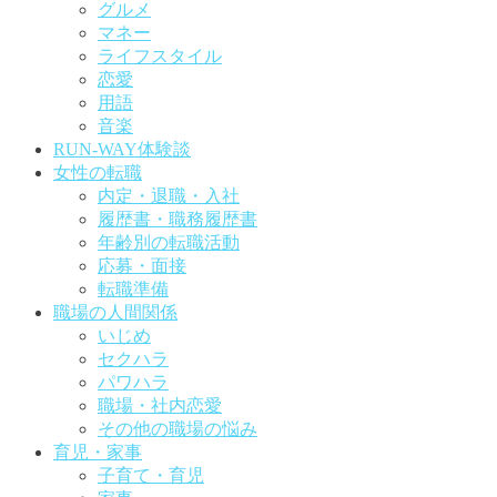
グルメ
マネー
ライフスタイル
恋愛
用語
音楽
RUN-WAY体験談
女性の転職
内定・退職・入社
履歴書・職務履歴書
年齢別の転職活動
応募・面接
転職準備
職場の人間関係
いじめ
セクハラ
パワハラ
職場・社内恋愛
その他の職場の悩み
育児・家事
子育て・育児