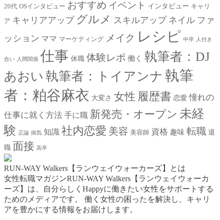
おすすめ
イベント
インタビュー
20代
OSインタビュー
キャリ
グルメ
キャリアアップ
スキルアップ
ネイル
ファ
ア
レシピ
メイク
ッション
ママ
マーケティング
中卒
人付き
仕事
執筆者：DJ
体験レポ
働く
休職
合い
人間関係
執筆
あおい
執筆者：トイアンナ
者：粕谷麻衣
女性
履歴書
憧れの
大変さ
恋愛
未経
新発売・オープン
仕事に就く方法
手に職
験
社内恋愛
美容
転職
資格
知識
趣味
退
美容師
正論
病気
面接
職
高卒
RUN-WAY Walkers【ランウェイウォーカーズ】とは
女性転職マガジンRUN-WAY Walkers【ランウェイウォーカ
ーズ】は、自分らしくHappyに働きたい女性をサポートする
ためのメディアです。
働く女性の困ったを解決し、キャリ
アを豊かにする情報をお届けします。
お問い合わせはこちらから