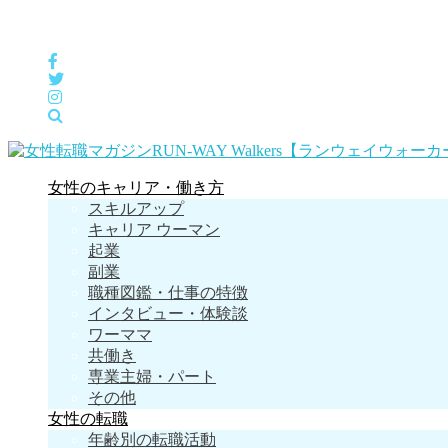
女性の「自分らしくHappyに働く」をサポートするメディア
女性のキャリア・働き方
スキルアップ
キャリア ウーマン
起業
副業
職種図鑑・仕事の特徴
インタビュー・体験談
ワーママ
共働き
専業主婦・パート
その他
女性の転職
年齢別の転職活動