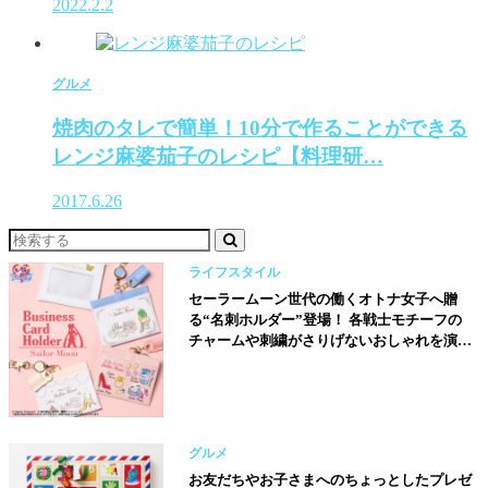
2022.2.2
グルメ
焼肉のタレで簡単！10分で作ることができる
レンジ麻婆茄子のレシピ【料理研…
2017.6.26
ライフスタイル
セーラームーン世代の働くオトナ女子へ贈
る“名刺ホルダー”登場！ 各戦士モチーフの
チャームや刺繍がさりげないおしゃれを演
出!!
グルメ
お友だちやお子さまへのちょっとしたプレゼ