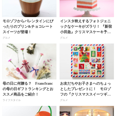
モロゾフからバレンタインにぴ
インスタ映えするフォトジェニ
ったりのプリン&チョコレート
ックなケーキがズラリ！ 『新宿
スイーツが登場！
小田急』クリスマスケーキ予約
スタート!!
グルメ
グルメ
母の日に何贈る？ Francfranc
お友だちやお子さまへのちょっ
の母の日ギフトランキングとお
としたプレゼントに！ モロゾ
ススメ商品をご紹介！
フの『クリスマススイーツギフ
ト』がかわいい！
ライフスタイル
グルメ