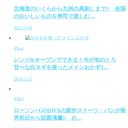
北海道のいくらから九州の馬刺しまで!! 全国
のおいしいものを寿司で楽しむ…
2022.3.18
グルメ
レンジ&オーブンでできる！今が旬のとろ
甘〜な白ネギを使ったメインおかず3…
2018.2.15
グルメ
ローソン×GODIVAの新作スイーツ・パンが発
売初日から話題沸騰!! お…