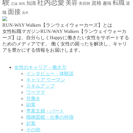
験
社内恋愛
美容
転職
資格
知識
趣味
退
美容師
正論
病気
面接
職
高卒
RUN-WAY Walkers【ランウェイウォーカーズ】とは
女性転職マガジンRUN-WAY Walkers【ランウェイウォーカ
ーズ】は、自分らしくHappyに働きたい女性をサポートする
ためのメディアです。
働く女性の困ったを解決し、キャリ
アを豊かにする情報をお届けします。
お問い合わせはこちらから
女性のキャリア・働き方
インタビュー・体験談
キャリア ウーマン
スキルアップ
ワーママ
共働き
副業
専業主婦・パート
職種図鑑・仕事の特徴
起業
その他