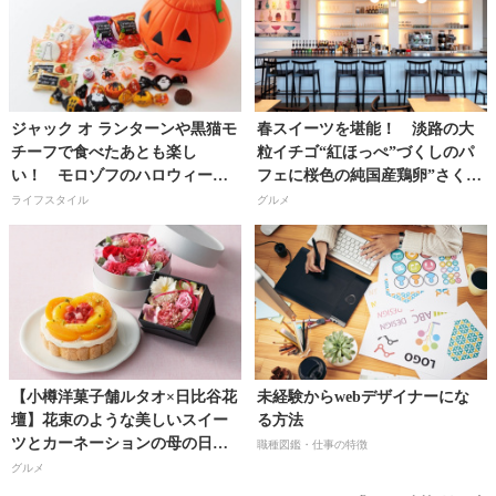
ジャック オ ランターンや黒猫モ
春スイーツを堪能！ 淡路の大
チーフで食べたあとも楽し
粒イチゴ“紅ほっぺ”づくしのパ
い！ モロゾフのハロウィーン
フェに桜色の純国産鶏卵”さくら
ギフト2017
卵”のこだわり焼きプリン！
ライフスタイル
グルメ
【小樽洋菓子舗ルタオ×日比谷花
未経験からwebデザイナーにな
壇】花束のような美しいスイー
る方法
ツとカーネーションの母の日ギ
職種図鑑・仕事の特徴
フト予約受付開始!!
グルメ