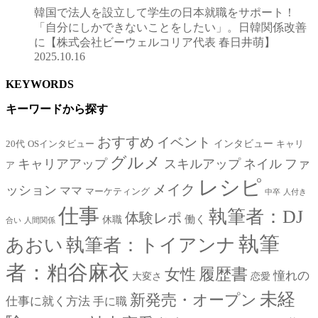
韓国で法人を設立して学生の日本就職をサポート！
「自分にしかできないことをしたい」。日韓関係改善
に【株式会社ビーウェルコリア代表 春日井萌】
2025.10.16
KEYWORDS
キーワードから探す
おすすめ
イベント
インタビュー
20代
OSインタビュー
キャリ
グルメ
キャリアアップ
スキルアップ
ネイル
ファ
ア
レシピ
メイク
ッション
ママ
マーケティング
中卒
人付き
仕事
執筆者：DJ
体験レポ
働く
休職
合い
人間関係
執筆
あおい
執筆者：トイアンナ
者：粕谷麻衣
女性
履歴書
憧れの
大変さ
恋愛
未経
新発売・オープン
仕事に就く方法
手に職