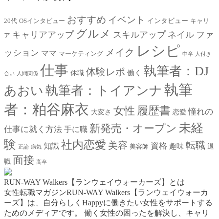
おすすめ
イベント
インタビュー
20代
OSインタビュー
キャリ
グルメ
キャリアアップ
スキルアップ
ネイル
ファ
ア
レシピ
メイク
ッション
ママ
マーケティング
中卒
人付き
仕事
執筆者：DJ
体験レポ
働く
休職
合い
人間関係
執筆
あおい
執筆者：トイアンナ
者：粕谷麻衣
女性
履歴書
憧れの
大変さ
恋愛
未経
新発売・オープン
仕事に就く方法
手に職
験
社内恋愛
美容
転職
資格
知識
趣味
退
美容師
正論
病気
面接
職
高卒
RUN-WAY Walkers【ランウェイウォーカーズ】とは
女性転職マガジンRUN-WAY Walkers【ランウェイウォーカ
ーズ】は、自分らしくHappyに働きたい女性をサポートする
ためのメディアです。
働く女性の困ったを解決し、キャリ