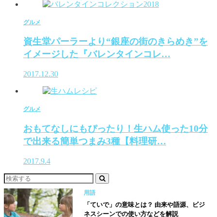
グルメ
資生堂パーラーより“銀座の街のきらめき”を
イメージした『バレンタインコレ…
2017.12.30
グルメ
おもてなしにもぴったり！生ハム使った10分
で出来る簡単つまみ3種【料理研…
2017.9.4
用語
「ていで」の意味とは？ 由来や語源、ビジ
ネスシーンでの使い方などを解説