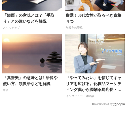
「額面」の意味とは？「手取
厳選！30代女性が取るべき資格
り」との違いなどを解説
４つ
スキルアップ
年齢別の資格
「真善美」の意味とは? 語源や
「やってみたい」を信じてキャ
使い方、類義語などを解説
リアを広げる。化粧品マーケテ
ィング職から調剤薬局店長・管
用語
理薬剤師・人事・教育の多職種
インタビュー・体験談
兼任へ【株式会社プラザ薬局／
Recommended by
藤井優佳さん】