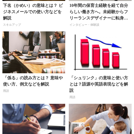
下名（かめい）の意味とは？ ビ
10年間の保育士経験を経て自分
ジネスメールでの使い方などを
らしい働き方へ。未経験からフ
解説
リーランスデザイナーに転身
し、子ども向けアート教室も開
スキルアップ
インタビュー・体験談
講【Kidsデジタルアート教室
Sui School／牧戸あやかさん】
「係る」の読み方とは？ 意味や
「シュリンク」の意味と使い方
使い方、例文などを解説
とは？語源や英語表現などを解
説
用語
用語