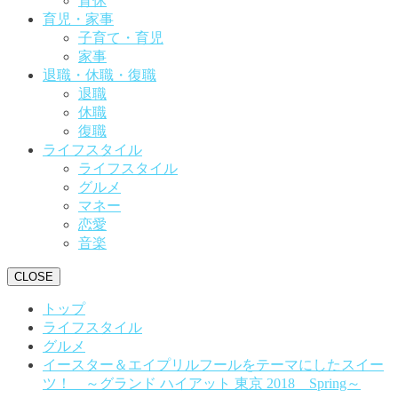
育休
育児・家事
子育て・育児
家事
退職・休職・復職
退職
休職
復職
ライフスタイル
ライフスタイル
グルメ
マネー
恋愛
音楽
CLOSE
トップ
ライフスタイル
グルメ
イースター＆エイプリルフールをテーマにしたスイー
ツ！ ～グランド ハイアット 東京 2018 Spring～