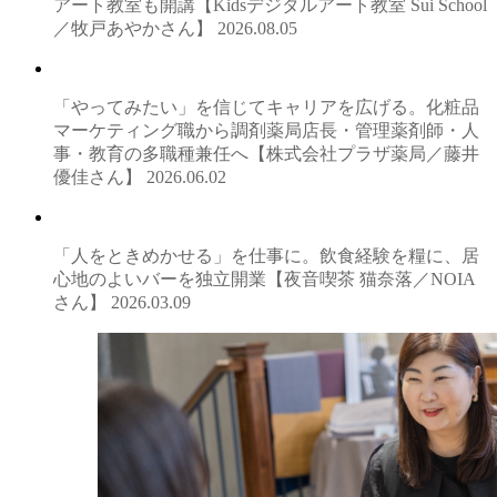
アート教室も開講【Kidsデジタルアート教室 Sui School
／牧戸あやかさん】
2026.08.05
「やってみたい」を信じてキャリアを広げる。化粧品
マーケティング職から調剤薬局店長・管理薬剤師・人
事・教育の多職種兼任へ【株式会社プラザ薬局／藤井
優佳さん】
2026.06.02
「人をときめかせる」を仕事に。飲食経験を糧に、居
心地のよいバーを独立開業【夜音喫茶 猫奈落／NOIA
さん】
2026.03.09