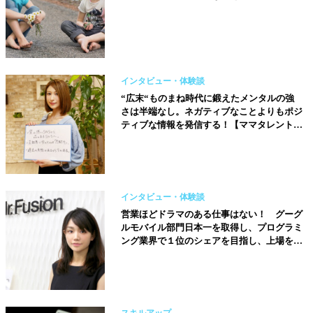
インタビュー・体験談
“広末“ものまね時代に鍛えたメンタルの強
さは半端なし。ネガティブなことよりもポジ
ティブな情報を発信する！【ママタレント、
会社経営／おかもとまり】
インタビュー・体験談
営業ほどドラマのある仕事はない！ グーグ
ルモバイル部門日本一を取得し、プログラミ
ング業界で１位のシェアを目指し、上場を果
たすことが目標です【株式会社ミスターフュ
ージョン取締役／山田菜々子さん】
スキルアップ