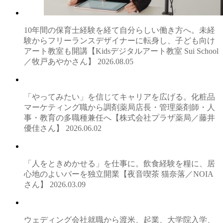
10年間の保育士経験を経て自分らしい働き方へ。未経
験からフリーランスデザイナーに転身し、子ども向け
アート教室も開講【Kidsデジタルアート教室 Sui School
／牧戸あやかさん】
2026.08.05
「やってみたい」を信じてキャリアを広げる。化粧品
マーケティング職から調剤薬局店長・管理薬剤師・人
事・教育の多職種兼任へ【株式会社プラザ薬局／藤井
優佳さん】
2026.06.02
「人をときめかせる」を仕事に。飲食経験を糧に、居
心地のよいバーを独立開業【夜音喫茶 猫奈落／NOIA
さん】
2026.03.09
ウェディング会社就職から渡米、起業、大学院入学、