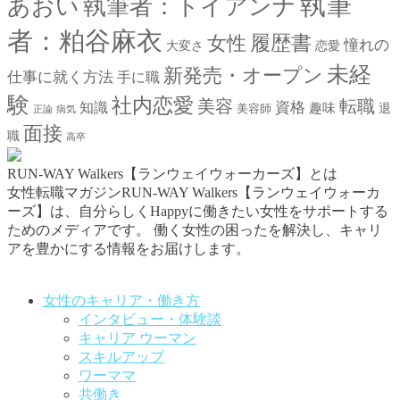
執筆
あおい
執筆者：トイアンナ
者：粕谷麻衣
女性
履歴書
憧れの
大変さ
恋愛
未経
新発売・オープン
仕事に就く方法
手に職
験
社内恋愛
美容
転職
資格
知識
趣味
退
美容師
正論
病気
面接
職
高卒
RUN-WAY Walkers【ランウェイウォーカーズ】とは
女性転職マガジンRUN-WAY Walkers【ランウェイウォーカ
ーズ】は、自分らしくHappyに働きたい女性をサポートする
ためのメディアです。
働く女性の困ったを解決し、キャリ
アを豊かにする情報をお届けします。
お問い合わせはこちらから
女性のキャリア・働き方
インタビュー・体験談
キャリア ウーマン
スキルアップ
ワーママ
共働き