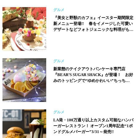
グルメ
『美女と野獣のカフェ』イースター期間限定
新メニュー登場!! 春をイメージした可愛い
デザートなどフォトジェニックな料理がもり
だくさん！
グルメ
新業態のテイクアウトパンケーキ専門店
『BEAR’S SUGAR SHACK』が登場！ お好
みのトッピングで“ゆめかわいい”ちっちゃ
なパンケーキが楽しめる!!
グルメ
LA発・100万通り以上カスタム可能なハンバ
ーガーレストラン！ オープン1周年記念“1ポ
ンドグルメバーガー”3/31～発売!!