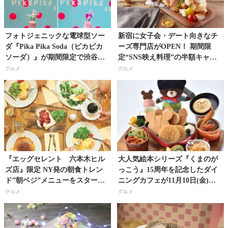
フォトジェニックな電球型ソー
新宿に女子会・デート向きなチ
ダ『Pika Pika Soda（ピカピカ
ーズ専門店がOPEN！ 期間限
ソーダ）』が期間限定で渋谷マ
定“SNS映え料理”の半額キャン
ルイに登場!!
ペーン実施!!
グルメ
グルメ
『エッグセレント 六本木ヒル
大人気絵本シリーズ『くまのが
ズ店』限定 NY発の朝食トレン
っこう』15周年を記念したダイ
ド”朝ベジ”メニューをスター
ニングカフェが11月10日(金)か
ト！
ら期間限定で東京ソラマチにオ
グルメ
グルメ
ープン！