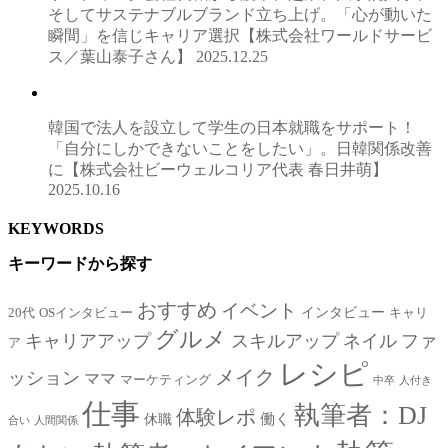
そしてサステナブルブランド立ち上げ。「心が動いた
瞬間」を信じキャリア選択【株式会社ワールドサービ
ス／葉山泰子さん】
2025.12.25
韓国で法人を設立して学生の日本就職をサポート！
「自分にしかできないことをしたい」。日韓関係改善
に【株式会社ビーウェルコリア代表 春日井萌】
2025.10.16
KEYWORDS
キーワードから探す
おすすめ
イベント
インタビュー
20代
OSインタビュー
キャリ
グルメ
キャリアアップ
スキルアップ
ネイル
ファ
ア
レシピ
メイク
ッション
ママ
マーケティング
中卒
人付き
仕事
執筆者：DJ
体験レポ
働く
休職
合い
人間関係