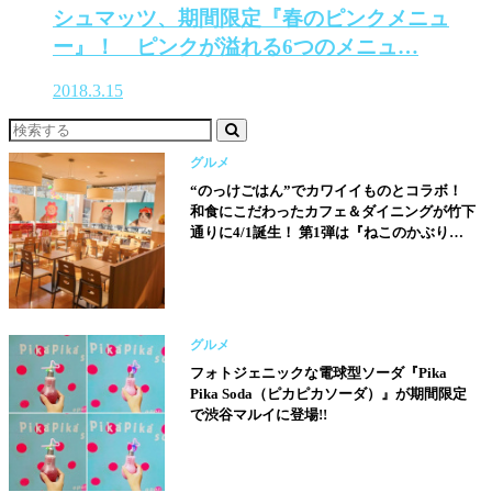
シュマッツ、期間限定『春のピンクメニュ
ー』！ ピンクが溢れる6つのメニュ…
2018.3.15
グルメ
“のっけごはん”でカワイイものとコラボ！
和食にこだわったカフェ＆ダイニングが竹下
通りに4/1誕生！ 第1弾は『ねこのかぶりも
の』コラボで“ねこまんま”を提供!!
グルメ
フォトジェニックな電球型ソーダ『Pika
Pika Soda（ピカピカソーダ）』が期間限定
で渋谷マルイに登場!!