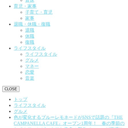
育休
育児・家事
子育て・育児
家事
退職・休職・復職
退職
休職
復職
ライフスタイル
ライフスタイル
グルメ
マネー
恋愛
音楽
CLOSE
トップ
ライフスタイル
グルメ
色が変化するブルーレモネードがSNSで話題の『THE
CAMPANELLA CAFE』オープン1周年！ 春の季節の