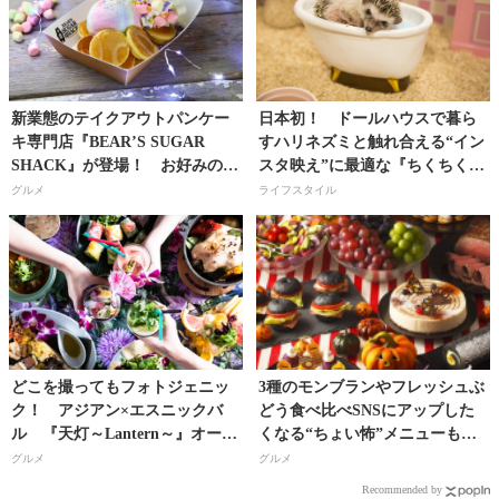
新業態のテイクアウトパンケー
日本初！ ドールハウスで暮ら
キ専門店『BEAR’S SUGAR
すハリネズミと触れ合える“イン
SHACK』が登場！ お好みのト
スタ映え”に最適な『ちくちく
ッピングで“ゆめかわいい”ちっ
CAFE』が渋谷にオープン!!
グルメ
ライフスタイル
ちゃなパンケーキが楽しめる!!
どこを撮ってもフォトジェニッ
3種のモンブランやフレッシュぶ
ク！ アジアン×エスニックバ
どう食べ比べSNSにアップした
ル 『天灯～Lantern～』オープ
くなる“ちょい怖”メニューも登
ン！
場！ ホテルニューオータニ幕
グルメ
グルメ
張のハロウィンビュッフェ！
Recommended by