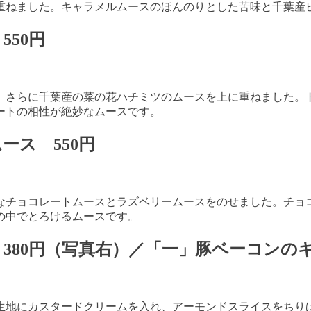
重ねました。キャラメルムースのほんのりとした苦味と千葉産
ス
550
円
、さらに千葉産の菜の花ハチミツのムースを上に重ねました。
ートの相性が絶妙なムースです。
ムース
550
円
なチョコレートムースとラズベリームースをのせました。チョ
の中でとろけるムースです。
ュ
380
円（写真右）／「一」豚ベーコン
生地にカスタードクリームを入れ、アーモンドスライスをちり