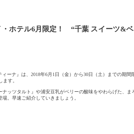
ホテル6月限定！ “千葉 スイーツ&ベ
ティーナ』は、
2018
年
6
月
1
日（金）から
30
日（土）までの期間
します。
ーナッツタルト』や浦安豆乳がベリーの酸味をやわらげた、ま
登場。早速ご紹介していきましょう。