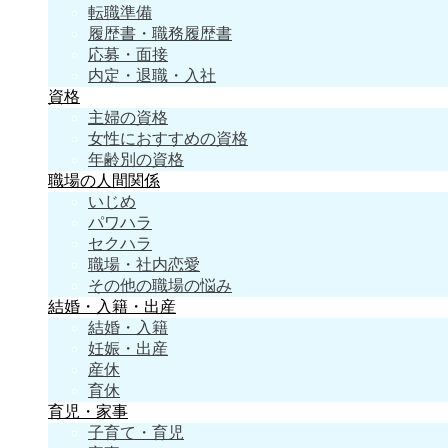
転職準備
履歴書・職務履歴書
応募・面接
内定・退職・入社
資格
主婦の資格
女性におすすめの資格
年齢別の資格
職場の人間関係
いじめ
パワハラ
セクハラ
職場・社内恋愛
その他の職場の悩み
結婚・入籍・出産
結婚・入籍
妊娠・出産
産休
育休
育児・家事
子育て・育児