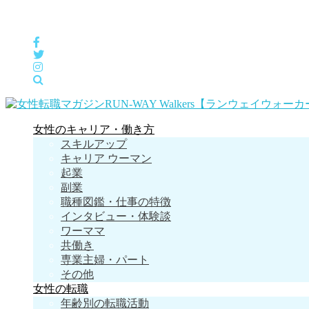
女性の「自分らしくHappyに働く」をサポートするメディア
女性のキャリア・働き方
スキルアップ
キャリア ウーマン
起業
副業
職種図鑑・仕事の特徴
インタビュー・体験談
ワーママ
共働き
専業主婦・パート
その他
女性の転職
年齢別の転職活動