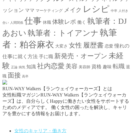
レシピ
メイク
ッション
ママ
マーケティング
中卒
人付き
仕事
執筆者：DJ
体験レポ
働く
休職
合い
人間関係
執筆
あおい
執筆者：トイアンナ
者：粕谷麻衣
女性
履歴書
憧れの
大変さ
恋愛
未経
新発売・オープン
仕事に就く方法
手に職
験
社内恋愛
美容
転職
資格
知識
趣味
退
美容師
正論
病気
面接
職
高卒
RUN-WAY Walkers【ランウェイウォーカーズ】とは
女性転職マガジンRUN-WAY Walkers【ランウェイウォーカ
ーズ】は、自分らしくHappyに働きたい女性をサポートする
ためのメディアです。
働く女性の困ったを解決し、キャリ
アを豊かにする情報をお届けします。
お問い合わせはこちらから
女性のキャリア・働き方