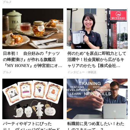
プン！ 原宿店限定ミックスも
グルメ
登場!!
日本初！ 自分好みの『ナッツ
何のため”を原点に即戦力として
の蜂蜜漬け』が作れる旗艦店
活躍中！社会貢献から広がるキ
『MY HONEY』が神宮前にオー
ャリアのかたち【株式会社
プン！
MIYOSHI／大塚康子さん】
グルメ
インタビュー・体験談
パーティやギフトにぴった
転職前に見つめ直したい！わた
り！ ヴィレッジヴァンガード
しのスキルって…？