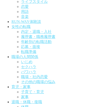
ライフスタイル
恋愛
用語
音楽
RUN-WAY体験談
女性の転職
内定・退職・入社
履歴書・職務履歴書
年齢別の転職活動
応募・面接
転職準備
職場の人間関係
いじめ
セクハラ
パワハラ
職場・社内恋愛
その他の職場の悩み
育児・家事
子育て・育児
家事
退職・休職・復職
休職