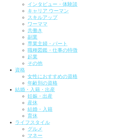
インタビュー・体験談
キャリア ウーマン
スキルアップ
ワーママ
共働き
副業
専業主婦・パート
職種図鑑・仕事の特徴
起業
その他
資格
女性におすすめの資格
年齢別の資格
結婚・入籍・出産
妊娠・出産
産休
結婚・入籍
育休
ライフスタイル
グルメ
マネー