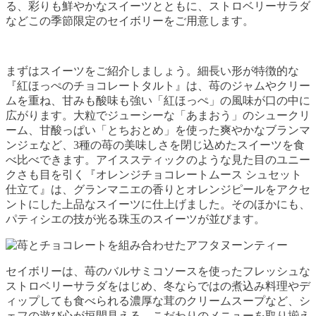
る、彩りも鮮やかなスイーツとともに、ストロベリーサラダ
などこの季節限定のセイボリーをご用意します。
まずはスイーツをご紹介しましょう。細長い形が特徴的な
『紅ほっぺのチョコレートタルト』は、苺のジャムやクリー
ムを重ね、甘みも酸味も強い「紅ほっぺ」の風味が口の中に
広がります。大粒でジューシーな「あまおう」のシュークリ
ーム、甘酸っぱい「とちおとめ」を使った爽やかなブランマ
ンジェなど、3種の苺の美味しさを閉じ込めたスイーツを食
べ比べできます。アイススティックのような見た目のユニー
クさも目を引く『オレンジチョコレートムース シュセット
仕立て』は、グランマニエの香りとオレンジピールをアクセ
ントにした上品なスイーツに仕上げました。そのほかにも、
パティシエの技が光る珠玉のスイーツが並びます。
セイボリーは、苺のバルサミコソースを使ったフレッシュな
ストロベリーサラダをはじめ、冬ならではの煮込み料理やデ
ィップしても食べられる濃厚な茸のクリームスープなど、シ
ェフの遊び心が垣間見える、こだわりのメニューを取り揃え