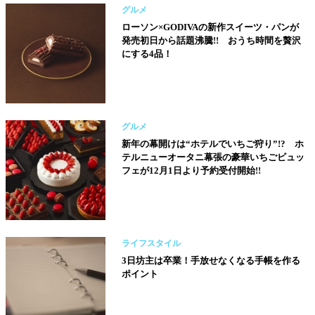
グルメ
ローソン×GODIVAの新作スイーツ・パンが
発売初日から話題沸騰!! おうち時間を贅沢
にする4品！
グルメ
新年の幕開けは“ホテルでいちご狩り”!? ホ
テルニューオータニ幕張の豪華いちごビュッ
フェが12月1日より予約受付開始!!
ライフスタイル
3日坊主は卒業！手放せなくなる手帳を作る
ポイント