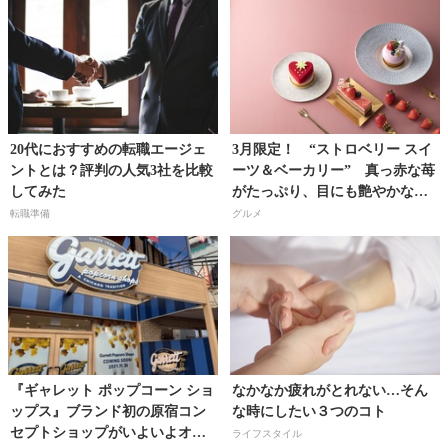
20代におすすめの転職エージェ
3月限定！ “ストロベリー スイ
ントとは？評判の人気3社を比較
ーツ＆ベーカリー” 真っ赤な苺
してみた
がたっぷり、目にも艶やかな春
色スイーツで春を先取り！
転職準備
グルメ
『ギャレット ポップコーン ショ
なかなか疲れがとれない…そん
ップス』ブランド初の原宿コン
な時にしたい３つのコト
セプトショップがいよいよオー
ライフスタイル