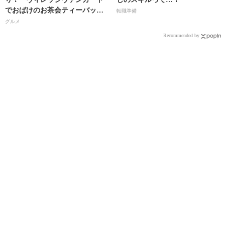
でおばけのお茶会ティーバッグ
転職準備
取扱い開始!!
グルメ
Recommended by