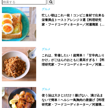
グルメ
忙しい朝はこれ一枚！コンビニ食材で出来る
栄養満点トーストアレンジ３選【料理研究
家・フードコーディネーター／河瀬璃菜（り
な助）さん】
グルメ
これは、常備したい！超簡単！「甘辛肉ふり
かけ」がごはんのおともに最高すぎる！【料
理研究家・フードコーディネーター／河瀬璃
菜（りな助）さん】
グルメ
使う油は大さじ2だけ！揚げない、漬け込ま
ないで簡単！ヘルシー鳥胸肉の唐揚げ【料理
研究家・フードコーディネーター／河瀬璃菜