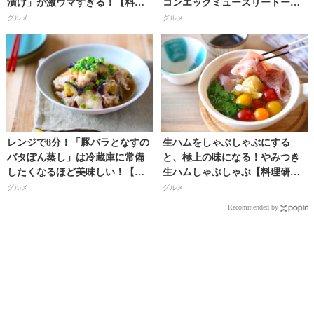
漬け」が激ウマすぎる！【料理
コンエッグミューズリートース
研究家・フードコーディネータ
トのレシピ【料理研究家・フー
グルメ
グルメ
ー／河瀬璃菜（りな助）さん】
ドコーディネーター／河瀬璃菜
（りな助）さん】
レンジで8分！「豚バラとなすの
生ハムをしゃぶしゃぶにする
バタぽん蒸し」は冷蔵庫に常備
と、極上の味になる！やみつき
したくなるほど美味しい！【料
生ハムしゃぶしゃぶ【料理研究
理研究家・フードコーディネー
家・フードコーディネーター／
グルメ
グルメ
ター／河瀬璃菜（りな助）さ
河瀬璃菜（りな助）さん】
Recommended by
ん】