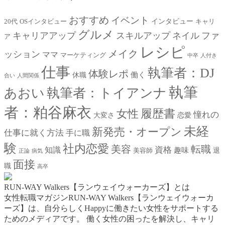
おすすめ
イベント
インタビュー
20代
OSインタビュー
キャリ
グルメ
キャリアアップ
スキルアップ
ネイル
ファ
ア
レシピ
メイク
ッション
ママ
マーケティング
中卒
人付き
仕事
執筆者：DJ
体験レポ
働く
休職
合い
人間関係
執筆
あおい
執筆者：トイアンナ
者：粕谷麻衣
女性
履歴書
憧れの
大変さ
恋愛
未経
新発売・オープン
仕事に就く方法
手に職
験
社内恋愛
美容
転職
資格
知識
趣味
退
美容師
正論
病気
面接
職
高卒
RUN-WAY Walkers【ランウェイウォーカーズ】とは
女性転職マガジンRUN-WAY Walkers【ランウェイウォーカ
ーズ】は、自分らしくHappyに働きたい女性をサポートする
ためのメディアです。
働く女性の困ったを解決し、キャリ