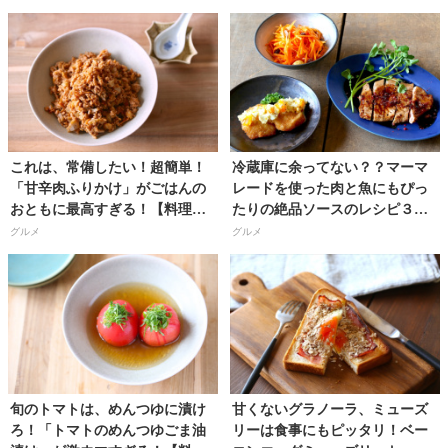
河瀬璃菜（りな助）さん】
ター／河瀬璃菜（りな助）さ
ん】
これは、常備したい！超簡単！
冷蔵庫に余ってない？？マーマ
「甘辛肉ふりかけ」がごはんの
レードを使った肉と魚にもぴっ
おともに最高すぎる！【料理研
たりの絶品ソースのレシピ３種
究家・フードコーディネーター
【料理研究家・フードコーディ
グルメ
グルメ
／河瀬璃菜（りな助）さん】
ネーター／河瀬璃菜（りな助）
さん】
旬のトマトは、めんつゆに漬け
甘くないグラノーラ、ミューズ
ろ！「トマトのめんつゆごま油
リーは食事にもピッタリ！ベー