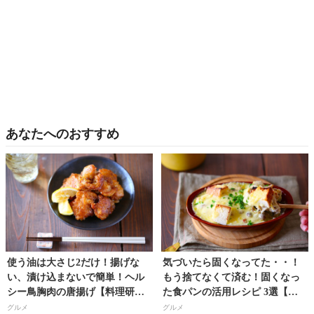
あなたへのおすすめ
使う油は大さじ2だけ！揚げな
気づいたら固くなってた・・！
い、漬け込まないで簡単！ヘル
もう捨てなくて済む！固くなっ
シー鳥胸肉の唐揚げ【料理研究
た食パンの活用レシピ 3選【料
家・フードコーディネーター／
理研究家・フードコーディネー
グルメ
グルメ