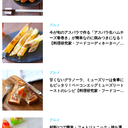
（りな助）さん】
グルメ
今が旬のアスパラで作る「アスパラ生ハムチ
ーズ春巻き」が簡単なのに病みつきになる！
【料理研究家・フードコーディネーター／河
瀬璃菜（りな助）さん】
グルメ
甘くないグラノーラ、ミューズリーは食事に
もピッタリ！ベーコンエッグミューズリート
ーストのレシピ【料理研究家・フードコーデ
ィネーター／河瀬璃菜（りな助）さん】
グルメ
材料3つで簡単・フォトジェニック・持ち運