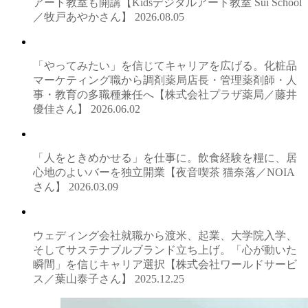
アート教室も開講【Kidsデジタルアート教室 Sui School
／牧戸あやかさん】
2026.08.05
「やってみたい」を信じてキャリアを広げる。化粧品
マーケティング職から調剤薬局店長・管理薬剤師・人
事・教育の多職種兼任へ【株式会社プラザ薬局／藤井
優佳さん】
2026.06.02
「人をときめかせる」を仕事に。飲食経験を糧に、居
心地のよいバーを独立開業【夜音喫茶 猫奈落／NOIA
さん】
2026.03.09
ウェディング会社就職から渡米、起業、大学院入学、
そしてサステナブルブランド立ち上げ。「心が動いた
瞬間」を信じキャリア選択【株式会社ワールドサービ
ス／葉山泰子さん】
2025.12.25