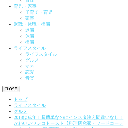
育休
育児・家事
子育て・育児
家事
退職・休職・復職
退職
休職
復職
ライフスタイル
ライフスタイル
グルメ
マネー
恋愛
音楽
CLOSE
トップ
ライフスタイル
グルメ
2018は戌年！超簡単なのにインスタ映え間違いなし！
かわいいワンコトースト【料理研究家・フードコーデ