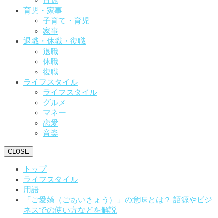
育休
育児・家事
子育て・育児
家事
退職・休職・復職
退職
休職
復職
ライフスタイル
ライフスタイル
グルメ
マネー
恋愛
音楽
CLOSE
トップ
ライフスタイル
用語
「ご愛嬌（ごあいきょう）」の意味とは？ 語源やビジ
ネスでの使い方などを解説