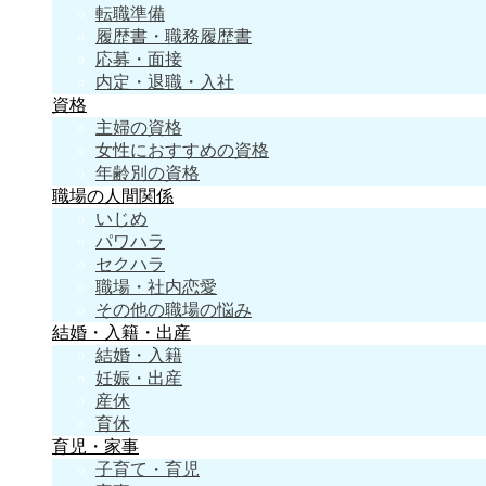
転職準備
履歴書・職務履歴書
応募・面接
内定・退職・入社
資格
主婦の資格
女性におすすめの資格
年齢別の資格
職場の人間関係
いじめ
パワハラ
セクハラ
職場・社内恋愛
その他の職場の悩み
結婚・入籍・出産
結婚・入籍
妊娠・出産
産休
育休
育児・家事
子育て・育児