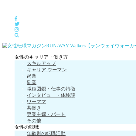
女性の「自分らしくHappyに働く」をサポートするメディア
女性のキャリア・働き方
スキルアップ
キャリア ウーマン
起業
副業
職種図鑑・仕事の特徴
インタビュー・体験談
ワーママ
共働き
専業主婦・パート
その他
女性の転職
年齢別の転職活動