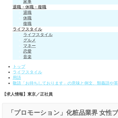
家事
退職・休職・復職
退職
休職
復職
ライフスタイル
ライフスタイル
グルメ
マネー
恋愛
音楽
トップ
ライフスタイル
用語
敬語「お待ちしております」の意味と例文、類義語や英
【求人情報】東京／正社員
「プロモーション」化粧品業界 女性ブ