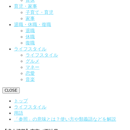
育休
育児・家事
子育て・育児
家事
退職・休職・復職
退職
休職
復職
ライフスタイル
ライフスタイル
グルメ
マネー
恋愛
音楽
CLOSE
トップ
ライフスタイル
用語
「参照」の意味とは？使い方や類義語などを解説