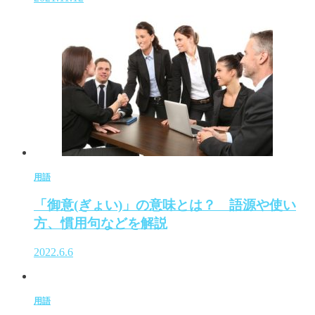
用語
「御意(ぎょい)」の意味とは？ 語源や使い
方、慣用句などを解説
2022.6.6
用語