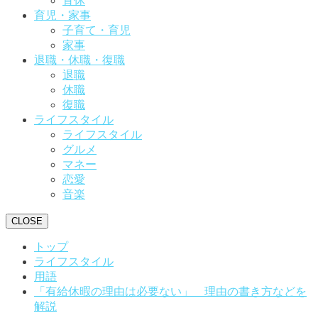
育休
育児・家事
子育て・育児
家事
退職・休職・復職
退職
休職
復職
ライフスタイル
ライフスタイル
グルメ
マネー
恋愛
音楽
CLOSE
トップ
ライフスタイル
用語
「有給休暇の理由は必要ない」 理由の書き方などを
解説