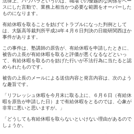
法律上、パワハラというのは、職場での優越的な関係をベー
スにした言動で、業務上相当かつ必要な範囲をオーバーした
ものになります。
有給休暇を取ることを妨げてトラブルになった判例として
は、大阪高等裁判所平成24年４月６日判決の日能研関西ほか
事件があります。
この事件は、塾講師の原告が、有給休暇を申請したときに、
被告の上長が有給休暇を取ると評価が悪くなるなどといっ
て、有給休暇を取るのを妨げた行いが不法行為に当たると認
められたものです。
被告の上長のメールによる送信内容と発言内容は、次のよう
な趣旨です。
「リフレッシュ休暇を今月末に取る上に、６月６日（有給休
暇を原告が申請した日）まで有給休暇をとるのでは、心象が
非常に悪いと思いますが。」
「どうしても有給休暇を取らないといけない理由があるので
しょうか。