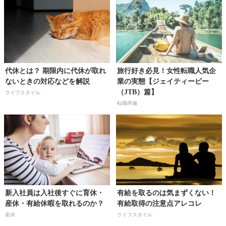
代休とは？ 期限内に代休が取れ
旅行好き必見！女性転職人気企
ないときの対応などを解説
業の実態【ジェイティービー
（JTB）篇】
ライフスタイル
転職準備
新入社員は入社後すぐに育休・
有給を取るのは気まずくない！
産休・有給休暇を取れるのか？
有給取得の注意点アレコレ
産休
ライフスタイル