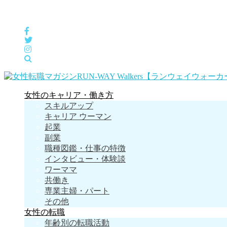
女性の「自分らしくHappyに働く」をサポートするメディア
女性のキャリア・働き方
スキルアップ
キャリア ウーマン
起業
副業
職種図鑑・仕事の特徴
インタビュー・体験談
ワーママ
共働き
専業主婦・パート
その他
女性の転職
年齢別の転職活動