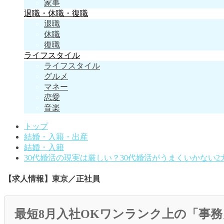
家事
退職・休職・復職
退職
休職
復職
ライフスタイル
ライフスタイル
グルメ
マネー
恋愛
音楽
トップ
結婚・入籍・出産
結婚・入籍
30代婚活の現実は厳しい？30代婚活がうまくいかない2
【求人情報】東京／正社員
最短8月入社OKワンランク上の「事務」