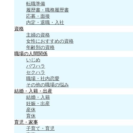
転職準備
履歴書・職務履歴書
応募・面接
内定・退職・入社
資格
主婦の資格
女性におすすめの資格
年齢別の資格
職場の人間関係
いじめ
パワハラ
セクハラ
職場・社内恋愛
その他の職場の悩み
結婚・入籍・出産
結婚・入籍
妊娠・出産
産休
育休
育児・家事
子育て・育児