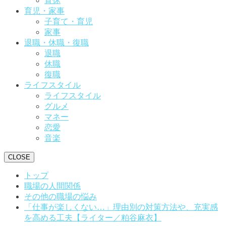
育休
育児・家事
子育て・育児
家事
退職・休職・復職
退職
休職
復職
ライフスタイル
ライフスタイル
グルメ
マネー
恋愛
音楽
CLOSE
トップ
職場の人間関係
その他の職場の悩み
「仕事が楽しくない…」理由別の対策方法や、充実感
を高める工夫【ライター／粕谷麻衣】