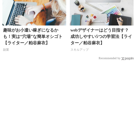
趣味がお小遣い稼ぎになるか
webデザイナーはどう目指す？
も！実は“穴場”な簡単オシゴト
成功しやすい5つの学習法【ライ
【ライター／粕谷麻衣】
ター／粕谷麻衣】
副業
スキルアップ
Recommended by