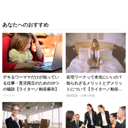
あなたへのおすすめ
デキるワーママだけが知ってい
在宅ワークって本当にいいの？
る仕事・育児両立のための10つ
知られざるメリットとデメリッ
の秘訣【ライター／粕谷麻衣】
トについて【ライター／粕谷麻
衣】
ワーママ
職種図鑑・仕事の特徴