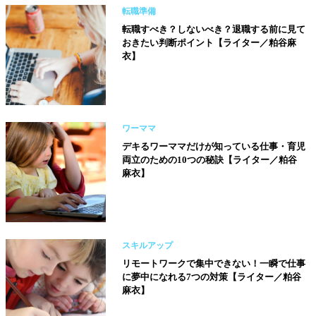
転職準備
転職すべき？しないべき？退職する前に見て
おきたい判断ポイント【ライター／粕谷麻
衣】
ワーママ
デキるワーママだけが知っている仕事・育児
両立のための10つの秘訣【ライター／粕谷
麻衣】
スキルアップ
リモートワークで集中できない！一瞬で仕事
に夢中になれる7つの対策【ライター／粕谷
麻衣】