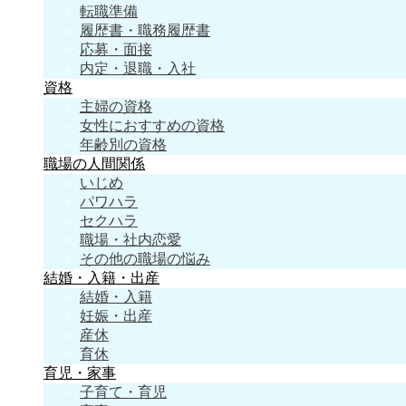
転職準備
履歴書・職務履歴書
応募・面接
内定・退職・入社
資格
主婦の資格
女性におすすめの資格
年齢別の資格
職場の人間関係
いじめ
パワハラ
セクハラ
職場・社内恋愛
その他の職場の悩み
結婚・入籍・出産
結婚・入籍
妊娠・出産
産休
育休
育児・家事
子育て・育児