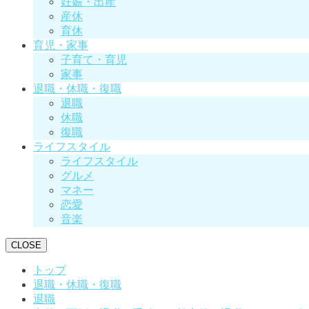
妊娠・出産
産休
育休
育児・家事
子育て・育児
家事
退職・休職・復職
退職
休職
復職
ライフスタイル
ライフスタイル
グルメ
マネー
恋愛
音楽
CLOSE
トップ
退職・休職・復職
退職