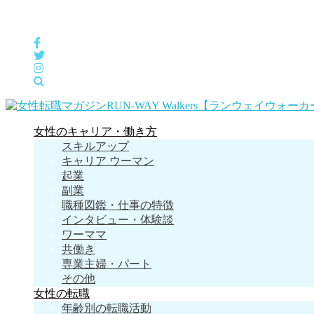
女性の「自分らしくHappyに働く」をサポートするメディア
女性のキャリア・働き方
スキルアップ
キャリア ウーマン
起業
副業
職種図鑑・仕事の特徴
インタビュー・体験談
ワーママ
共働き
専業主婦・パート
その他
女性の転職
年齢別の転職活動