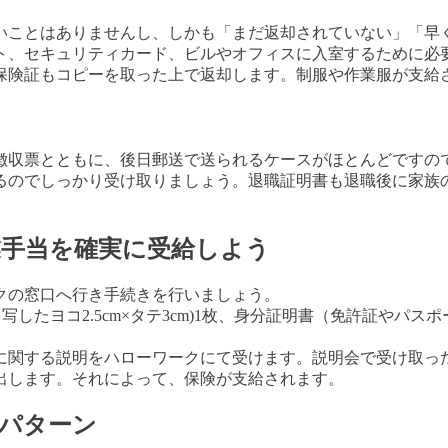
いことはありませんし、しかも「まだ返却されていない」「早
ト、セキュリティカード、ビルやオフィスに入室するために必
保険証もコピーを取った上で返却します。制服や作業服が支給
徴収票とともに、後日郵送で送られるケースがほとんどですの
るのでしっかり受け取りましょう。退職証明書も退職後に家族
業手当を確実に受給しよう
クの窓口へ行き手続きを行いましょう。
写したヨコ2.5cm×タテ3cm)1枚、身分証明書（免許証や
に関する説明をハローワークにて受けます。説明会で受け取っ
出します。それによって、保険が支給されます。
パターン