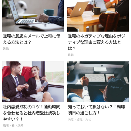
退職の意思をメールで上司に伝
退職のネガティブな理由をポジ
える方法とは？
ティブな理由に変える方法と
は？
退職
退職
社内恋愛成功のコツ！通勤時間
知っておいて損はない？！転職
を合わせると社内恋愛は成功し
初日の過ごし方！
やすい？！
内定・退職・入社
職場・社内恋愛