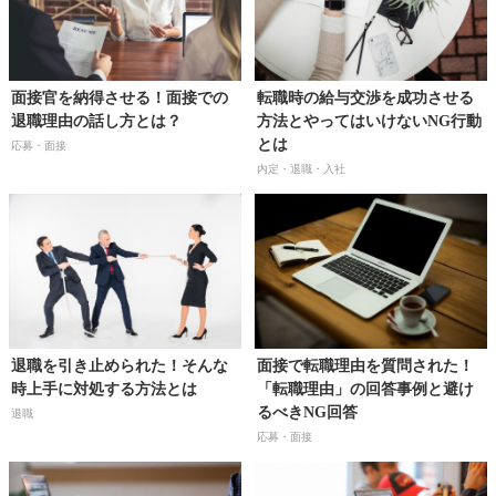
面接官を納得させる！面接での
転職時の給与交渉を成功させる
退職理由の話し方とは？
方法とやってはいけないNG行動
とは
応募・面接
内定・退職・入社
退職を引き止められた！そんな
面接で転職理由を質問された！
時上手に対処する方法とは
「転職理由」の回答事例と避け
るべきNG回答
退職
応募・面接