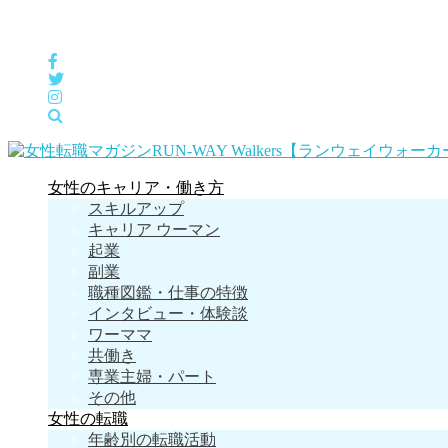
女性の「自分らしくHappyに働く」をサポートするメディア
女性のキャリア・働き方
スキルアップ
キャリア ウーマン
起業
副業
職種図鑑・仕事の特徴
インタビュー・体験談
ワーママ
共働き
専業主婦・パート
その他
女性の転職
年齢別の転職活動