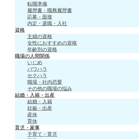
転職準備
履歴書・職務履歴書
応募・面接
内定・退職・入社
資格
主婦の資格
女性におすすめの資格
年齢別の資格
職場の人間関係
いじめ
パワハラ
セクハラ
職場・社内恋愛
その他の職場の悩み
結婚・入籍・出産
結婚・入籍
妊娠・出産
産休
育休
育児・家事
子育て・育児