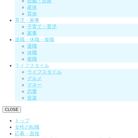
妊娠・出産
産休
育休
育児・家事
子育て・育児
家事
退職・休職・復職
退職
休職
復職
ライフスタイル
ライフスタイル
グルメ
マネー
恋愛
音楽
CLOSE
トップ
女性の転職
応募・面接