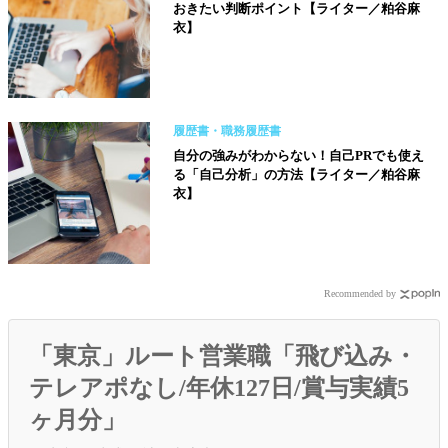
おきたい判断ポイント【ライター／粕谷麻
衣】
履歴書・職務履歴書
自分の強みがわからない！自己PRでも使え
る「自己分析」の方法【ライター／粕谷麻
衣】
Recommended by
「東京」ルート営業職「飛び込み・
テレアポなし/年休127日/賞与実績5
ヶ月分」