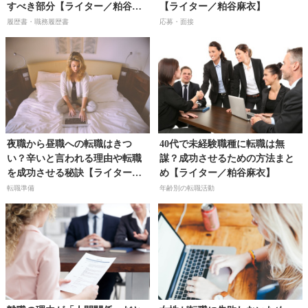
すべき部分【ライター／粕谷麻
【ライター／粕谷麻衣】
衣】
履歴書・職務履歴書
応募・面接
夜職から昼職への転職はきつ
40代で未経験職種に転職は無
い？辛いと言われる理由や転職
謀？成功させるための方法まと
を成功させる秘訣【ライター／
め【ライター／粕谷麻衣】
粕谷麻衣】
転職準備
年齢別の転職活動