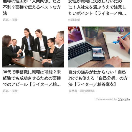
離職の理由が「人間関係」だと
女性が転職に失敗しないため
不利？面接で伝えるベストな方
に！入社先を選ぶうえで注意し
法
たいポイント【ライター／粕谷
麻衣】
応募・面接
転職準備
30代で事務職に転職は可能？未
自分の強みがわからない！自己
経験でも成功させるための面接
PRでも使える「自己分析」の方
でのアピール【ライター／粕谷
法【ライター／粕谷麻衣】
麻衣】
応募・面接
履歴書・職務履歴書
Recommended by