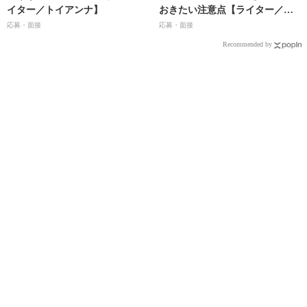
イター／トイアンナ】
おきたい注意点【ライター／粕
谷麻衣】
応募・面接
応募・面接
Recommended by