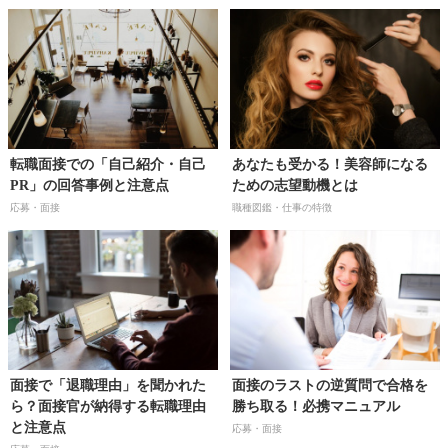
転職面接での「自己紹介・自己
あなたも受かる！美容師になる
PR」の回答事例と注意点
ための志望動機とは
応募・面接
職種図鑑・仕事の特徴
面接で「退職理由」を聞かれた
面接のラストの逆質問で合格を
ら？面接官が納得する転職理由
勝ち取る！必携マニュアル
と注意点
応募・面接