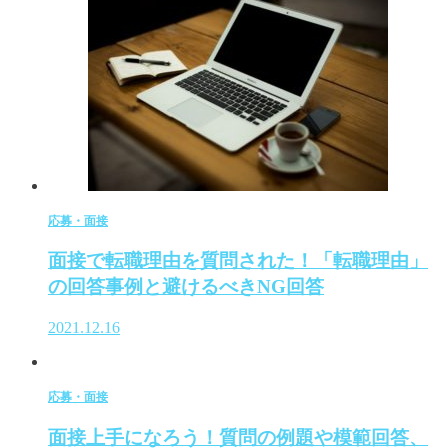
応募・面接
面接で転職理由を質問された！「転職理由」
の回答事例と避けるべきNG回答
2021.12.16
応募・面接
面接上手になろう！質問の例題や模範回答、