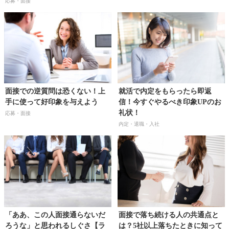
応募・面接
面接での逆質問は恐くない！上
就活で内定をもらったら即返
手に使って好印象を与えよう
信！今すぐやるべき印象UPのお
礼状！
応募・面接
内定・退職・入社
「ああ、この人面接通らないだ
面接で落ち続ける人の共通点と
ろうな」と思われるしぐさ【ラ
は？5社以上落ちたときに知って