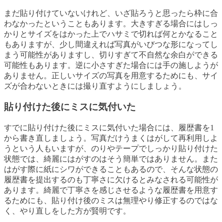
まだ貼り付けていないけれど、いざ貼ろうと思ったら枠に合
わなかったということもあります。大きすぎる場合にはしっ
かりとサイズをはかった上でハサミで切れば何とかなること
もありますが、少し間違えれば写真がいびつな形になってし
まう可能性がありますし、切りすぎて不自然な余白ができる
可能性もあります。逆に小さすぎた場合には手の施しようが
ありません。正しいサイズの写真を用意するためにも、サイ
ズが合わないときには撮り直すようにしましょう。
貼り付けた後にミスに気付いた
すでに貼り付けた後にミスに気付いた場合には、履歴書を1
から書き直しましょう。写真だけうまくはがして再利用しよ
うという人もいますが、のりやテープでしっかり貼り付けた
状態では、綺麗にはがすのはそう簡単ではありません。また
はがす際に紙にシワができることもあるので、そんな状態の
履歴書を提出するのも丁寧さに欠けるとみなされる可能性が
あります。綺麗で丁寧さを感じさせるような履歴書を用意す
るためにも、貼り付け後のミスは無理やり修正するのではな
く、やり直しをした方が賢明です。