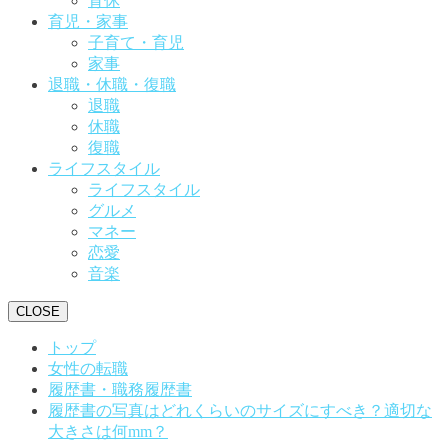
育休
育児・家事
子育て・育児
家事
退職・休職・復職
退職
休職
復職
ライフスタイル
ライフスタイル
グルメ
マネー
恋愛
音楽
CLOSE
トップ
女性の転職
履歴書・職務履歴書
履歴書の写真はどれくらいのサイズにすべき？適切な
大きさは何mm？