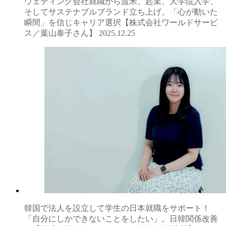
ウェディング会社就職から渡米、起業、大学院入学、
そしてサステナブルブランド立ち上げ。「心が動いた
瞬間」を信じキャリア選択【株式会社ワールドサービ
ス／葉山泰子さん】
2025.12.25
韓国で法人を設立して学生の日本就職をサポート！
「自分にしかできないことをしたい」。日韓関係改善