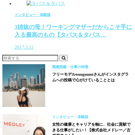
インタビュー・体験談
3姉妹の母！ワーキングマザーだからこそ手に
入る最高のもの【タパス＆タパス…
2017.5.11
職種図鑑・仕事の特徴
フリーモデルtsuuguumiさんがインスタグラ
ムへの投稿で心がけていることとは
インタビュー・体験談
女性の健康とキャリアを軸に、社会に貢献で
きる仕事がしたい！【株式会社メドレー／古