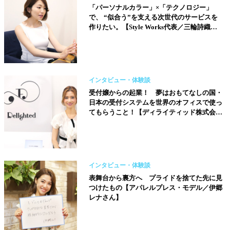
「パーソナルカラー」×「テクノロジー」
で、 “似合う”を支える次世代のサービスを
作りたい。【Style Works代表／三輪詩織さ
ん】
インタビュー・体験談
受付嬢からの起業！ 夢はおもてなしの国・
日本の受付システムを世界のオフィスで使っ
てもらうこと！【ディライティッド株式会社
代表／橋本真里子さん】
インタビュー・体験談
表舞台から裏方へ プライドを捨てた先に見
つけたもの【アパレルプレス・モデル／伊郷
レナさん】