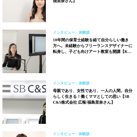
畑里奈さん】
インタビュー・体験談
10年間の保育士経験を経て自分らしい働き
方へ。未経験からフリーランスデザイナーに
転身し、子ども向けアート教室も開講【Kids
デジタルアート教室 Sui School／牧戸あやか
さん】
インタビュー・体験談
母親であり、女性であり、一人の人間。自分
らしく生きる！働くママとしての思い【SB
C&S株式会社 広報/福島里奈さん】
インタビュー・体験談