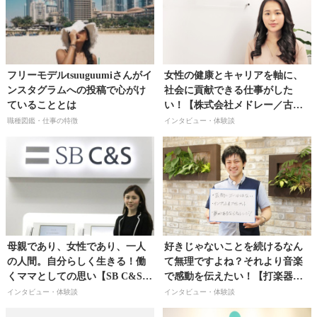
フリーモデルtsuuguumiさんがイ
女性の健康とキャリアを軸に、
ンスタグラムへの投稿で心がけ
社会に貢献できる仕事がした
ていることとは
い！【株式会社メドレー／古畑
里奈さん】
職種図鑑・仕事の特徴
インタビュー・体験談
母親であり、女性であり、一人
好きじゃないことを続けるなん
の人間。自分らしく生きる！働
て無理ですよね？それより音楽
くママとしての思い【SB C&S株
で感動を伝えたい！【打楽器奏
式会社 広報/福島里奈さん】
者／関聡さん】
インタビュー・体験談
インタビュー・体験談