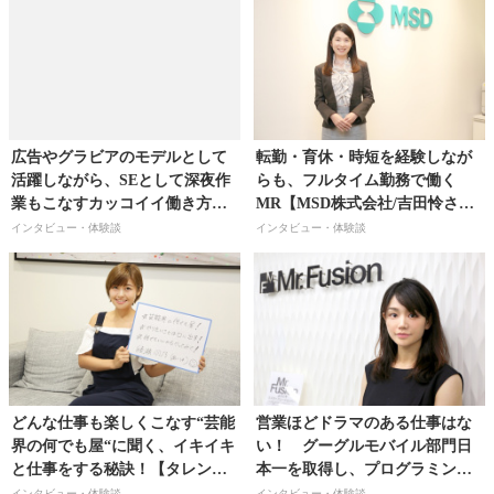
広告やグラビアのモデルとして
転勤・育休・時短を経験しなが
活躍しながら、SEとして深夜作
らも、フルタイム勤務で働く
業もこなすカッコイイ働き方！
MR【MSD株式会社/吉田怜さ
【東京のフリーモデル、SE／山
ん】
インタビュー・体験談
インタビュー・体験談
内もえさん】
どんな仕事も楽しくこなす“芸能
営業ほどドラマのある仕事はな
界の何でも屋“に聞く、イキイキ
い！ グーグルモバイル部門日
と仕事をする秘訣！【タレント
本一を取得し、プログラミング
／綾瀬羽乃さん】
業界で１位のシェアを目指し、
インタビュー・体験談
インタビュー・体験談