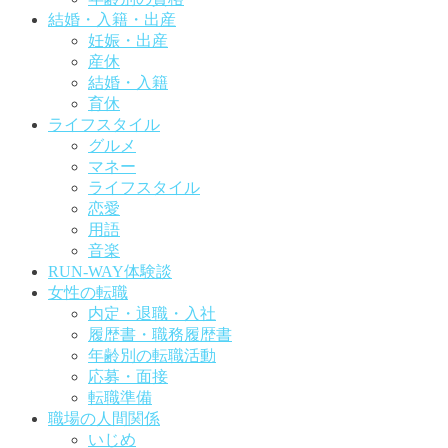
結婚・入籍・出産
妊娠・出産
産休
結婚・入籍
育休
ライフスタイル
グルメ
マネー
ライフスタイル
恋愛
用語
音楽
RUN-WAY体験談
女性の転職
内定・退職・入社
履歴書・職務履歴書
年齢別の転職活動
応募・面接
転職準備
職場の人間関係
いじめ