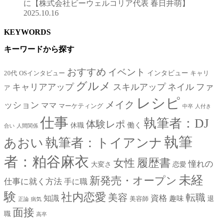
に【株式会社ビーウェルコリア代表 春日井萌】
2025.10.16
KEYWORDS
キーワードから探す
おすすめ
イベント
インタビュー
20代
OSインタビュー
キャリ
グルメ
キャリアアップ
スキルアップ
ネイル
ファ
ア
レシピ
メイク
ッション
ママ
マーケティング
中卒
人付き
仕事
執筆者：DJ
体験レポ
働く
休職
合い
人間関係
執筆
あおい
執筆者：トイアンナ
者：粕谷麻衣
女性
履歴書
憧れの
大変さ
恋愛
未経
新発売・オープン
仕事に就く方法
手に職
験
社内恋愛
美容
転職
資格
知識
趣味
退
美容師
正論
病気
面接
職
高卒