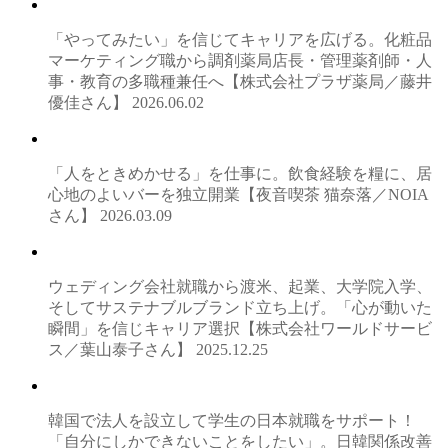
「やってみたい」を信じてキャリアを広げる。化粧品
マーケティング職から調剤薬局店長・管理薬剤師・人
事・教育の多職種兼任へ【株式会社プラザ薬局／藤井
優佳さん】
2026.06.02
「人をときめかせる」を仕事に。飲食経験を糧に、居
心地のよいバーを独立開業【夜音喫茶 猫奈落／NOIA
さん】
2026.03.09
ウェディング会社就職から渡米、起業、大学院入学、
そしてサステナブルブランド立ち上げ。「心が動いた
瞬間」を信じキャリア選択【株式会社ワールドサービ
ス／葉山泰子さん】
2025.12.25
韓国で法人を設立して学生の日本就職をサポート！
「自分にしかできないことをしたい」。日韓関係改善