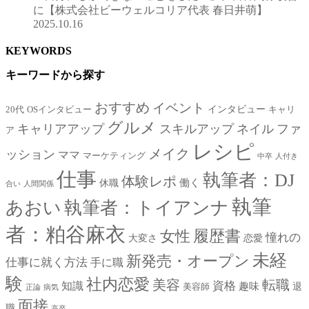
に【株式会社ビーウェルコリア代表 春日井萌】
2025.10.16
KEYWORDS
キーワードから探す
おすすめ
イベント
インタビュー
20代
OSインタビュー
キャリ
グルメ
キャリアアップ
スキルアップ
ネイル
ファ
ア
レシピ
メイク
ッション
ママ
マーケティング
中卒
人付き
仕事
執筆者：DJ
体験レポ
働く
休職
合い
人間関係
執筆
あおい
執筆者：トイアンナ
者：粕谷麻衣
女性
履歴書
憧れの
大変さ
恋愛
未経
新発売・オープン
仕事に就く方法
手に職
験
社内恋愛
美容
転職
資格
知識
趣味
退
美容師
正論
病気
面接
職
高卒