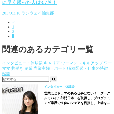
に早く帰った人は3.7％！
2017.03.10
ランウェイ編集部
<
1
2
3
関連のあるカテゴリー覧
インタビュー・体験談
キャリア ウーマン
スキルアップ
ワー
ママ
共働き
副業
専業主婦・パート
職種図鑑・仕事の特徴
起業
インタビュー・体験談
営業ほどドラマのある仕事はない！ グーグ
ルモバイル部門日本一を取得し、プログラミ
ング業界で１位のシェアを目指し、上場を果
たすことが目標です【株式会社ミスターフュ
ージョン取締役／山田菜々子さん】