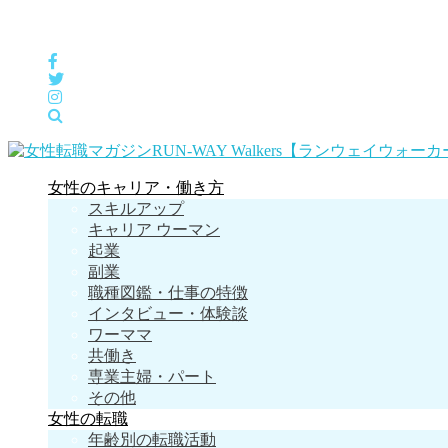
女性の「自分らしくHappyに働く」をサポートするメディア
女性のキャリア・働き方
スキルアップ
キャリア ウーマン
起業
副業
職種図鑑・仕事の特徴
インタビュー・体験談
ワーママ
共働き
専業主婦・パート
その他
女性の転職
年齢別の転職活動