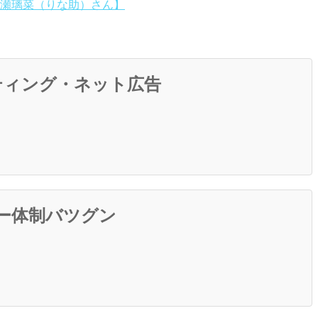
瀬璃菜（りな助）さん】
ケティング・ネット広告
ー体制バツグン