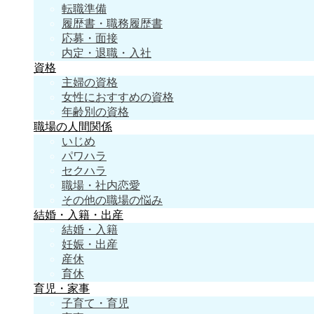
転職準備
履歴書・職務履歴書
応募・面接
内定・退職・入社
資格
主婦の資格
女性におすすめの資格
年齢別の資格
職場の人間関係
いじめ
パワハラ
セクハラ
職場・社内恋愛
その他の職場の悩み
結婚・入籍・出産
結婚・入籍
妊娠・出産
産休
育休
育児・家事
子育て・育児