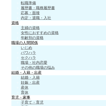
転職準備
履歴書・職務履歴書
応募・面接
内定・退職・入社
資格
主婦の資格
女性におすすめの資格
年齢別の資格
職場の人間関係
いじめ
パワハラ
セクハラ
職場・社内恋愛
その他の職場の悩み
結婚・入籍・出産
結婚・入籍
妊娠・出産
産休
育休
育児・家事
子育て・育児