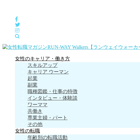
女性の「自分らしくHappyに働く」をサポートするメディア
女性のキャリア・働き方
スキルアップ
キャリア ウーマン
起業
副業
職種図鑑・仕事の特徴
インタビュー・体験談
ワーママ
共働き
専業主婦・パート
その他
女性の転職
年齢別の転職活動