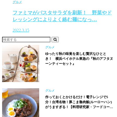
グルメ
ファミマがパスタサラダを刷新！ 野菜やド
レッシングによりよく絡む麺になっ…
2022.3.15
グルメ
ゆったり秋の味覚を楽しむ贅沢なひとと
き！ 横浜ベイホテル東急の『秋のアフタヌ
ーンティーセット』
グルメ
作っておくとかけるだけ！電子レンジで5
分！台湾名物！豚こま魯肉飯(ルーローハン)
がうますぎる！【料理研究家・フードコーデ
ィネーター／河瀬璃菜（りな助）さん】