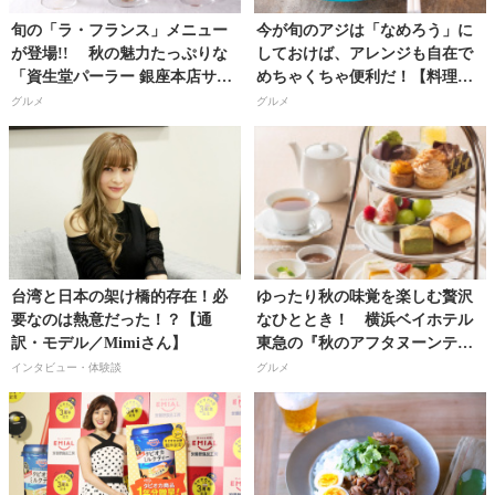
旬の「ラ・フランス」メニュー
今が旬のアジは「なめろう」に
が登場!! 秋の魅力たっぷりな
しておけば、アレンジも自在で
「資生堂パーラー 銀座本店サロ
めちゃくちゃ便利だ！【料理研
ン・ド・カフェ」の限定メニュ
究家・フードコーディネーター
グルメ
グルメ
ー
／河瀬璃菜（りな助）さん】
台湾と日本の架け橋的存在！必
ゆったり秋の味覚を楽しむ贅沢
要なのは熱意だった！？【通
なひととき！ 横浜ベイホテル
訳・モデル／Mimiさん】
東急の『秋のアフタヌーンティ
ーセット』
インタビュー・体験談
グルメ