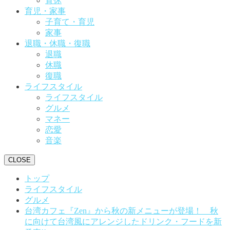
育休
育児・家事
子育て・育児
家事
退職・休職・復職
退職
休職
復職
ライフスタイル
ライフスタイル
グルメ
マネー
恋愛
音楽
CLOSE
トップ
ライフスタイル
グルメ
台湾カフェ『Zen』から秋の新メニューが登場！ 秋
に向けて台湾風にアレンジしたドリンク・フードを新