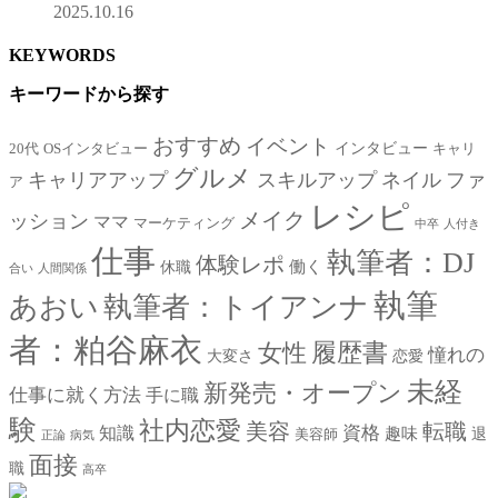
2025.10.16
KEYWORDS
キーワードから探す
おすすめ
イベント
インタビュー
20代
OSインタビュー
キャリ
グルメ
キャリアアップ
スキルアップ
ネイル
ファ
ア
レシピ
メイク
ッション
ママ
マーケティング
中卒
人付き
仕事
執筆者：DJ
体験レポ
働く
休職
合い
人間関係
執筆
あおい
執筆者：トイアンナ
者：粕谷麻衣
女性
履歴書
憧れの
大変さ
恋愛
未経
新発売・オープン
仕事に就く方法
手に職
験
社内恋愛
美容
転職
資格
知識
趣味
退
美容師
正論
病気
面接
職
高卒