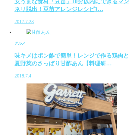
安うまな食材「豆苗」10分以内にできるマン
ネリ脱出！豆苗アレンジレシピ3…
2017.7.28
グルメ
味キメはポン酢で簡単！レンジで作る鶏肉と
夏野菜のさっぱり甘酢あん【料理研…
2018.7.4