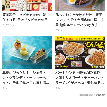
筧美和子、タピオカ大使に就
作っておくとかけるだけ！電子
任！11月9日は「タピオカの日」
レンジで5分！台湾名物！豚こま
魯肉飯(ルーローハン)がうます
ライフスタイル
ぎる！【料理研究家・フードコ
グルメ
ーディネーター／河瀬璃菜（り
な助）さん】
真夏にぴったり！ シェラト
バーミヤン史上最強のDX化!?
ン・グランデ・トーキョーベ
人気トリオ“餃子・チャーハン・
イ・ホテルで見た目も味も涼や
ラーメン”がたっぷり楽しめる
かなトロピカルフルーツスイー
「どーんと！てんこ盛り祭」開
グルメ
グルメ
ツ＆ベーカリーを楽しもう！
催!!
Recommended by