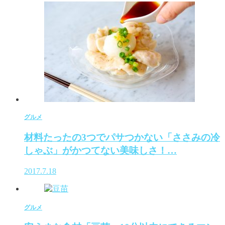
グルメ
材料たったの3つでパサつかない「ささみの冷
しゃぶ」がかつてない美味しさ！…
2017.7.18
グルメ