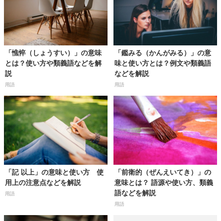
「憔悴（しょうすい）」の意味
「鑑みる（かんがみる）」の意
とは？使い方や類義語などを解
味と使い方とは？例文や類義語
説
などを解説
用語
用語
「記 以上」の意味と使い方 使
「前衛的（ぜんえいてき）」の
用上の注意点などを解説
意味とは？ 語源や使い方、類義
語などを解説
用語
用語