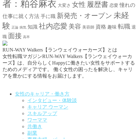
者：粕谷麻衣
女性
履歴書
憧れの
大変さ
恋愛
未経
新発売・オープン
仕事に就く方法
手に職
験
社内恋愛
美容
転職
資格
知識
趣味
退
美容師
正論
病気
面接
職
高卒
RUN-WAY Walkers【ランウェイウォーカーズ】とは
女性転職マガジンRUN-WAY Walkers【ランウェイウォーカ
ーズ】は、自分らしくHappyに働きたい女性をサポートする
ためのメディアです。
働く女性の困ったを解決し、キャリ
アを豊かにする情報をお届けします。
お問い合わせはこちらから
女性のキャリア・働き方
インタビュー・体験談
キャリア ウーマン
スキルアップ
ワーママ
共働き
副業