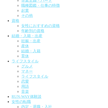
専業主婦・パート
職種図鑑・仕事の特徴
起業
その他
資格
女性におすすめの資格
年齢別の資格
結婚・入籍・出産
妊娠・出産
産休
結婚・入籍
育休
ライフスタイル
グルメ
マネー
ライフスタイル
恋愛
用語
音楽
RUN-WAY体験談
女性の転職
内定・退職・入社