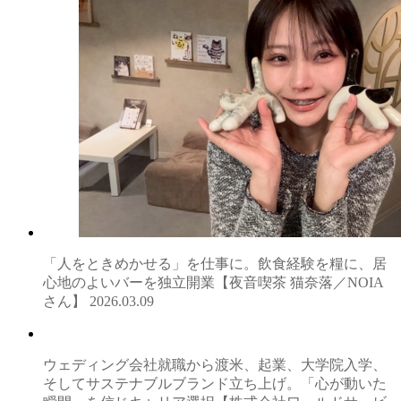
「人をときめかせる」を仕事に。飲食経験を糧に、居
心地のよいバーを独立開業【夜音喫茶 猫奈落／NOIA
さん】
2026.03.09
ウェディング会社就職から渡米、起業、大学院入学、
そしてサステナブルブランド立ち上げ。「心が動いた