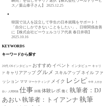
瞬間」を信じキャリア選択【株式会社ワールドサービ
ス／葉山泰子さん】
2025.12.25
韓国で法人を設立して学生の日本就職をサポート！
「自分にしかできないことをしたい」。日韓関係改善
に【株式会社ビーウェルコリア代表 春日井萌】
2025.10.16
KEYWORDS
キーワードから探す
おすすめ
イベント
インタビュー
20代
OSインタビュー
キャリ
グルメ
キャリアアップ
スキルアップ
ネイル
ファ
ア
レシピ
メイク
ッション
ママ
マーケティング
中卒
人付き
仕事
執筆者：DJ
体験レポ
働く
休職
合い
人間関係
執筆
あおい
執筆者：トイアンナ