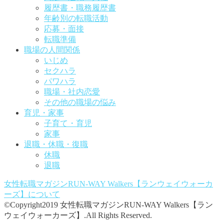
履歴書・職務履歴書
年齢別の転職活動
応募・面接
転職準備
職場の人間関係
いじめ
セクハラ
パワハラ
職場・社内恋愛
その他の職場の悩み
育児・家事
子育て・育児
家事
退職・休職・復職
休職
退職
女性転職マガジンRUN-WAY Walkers【ランウェイウォーカ
ーズ】
について
©Copyright2019 女性転職マガジンRUN-WAY Walkers【ラン
ウェイウォーカーズ】.All Rights Reserved.