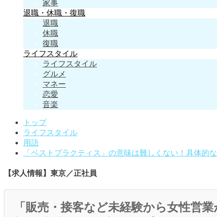
家事
退職・休職・復職
退職
休職
復職
ライフスタイル
ライフスタイル
グルメ
マネー
恋愛
音楽
トップ
ライフスタイル
用語
「ベストプラクティス」の意味は難しくない！具体的な
【求人情報】東京／正社員
「販売・接客など未経験から女性営業