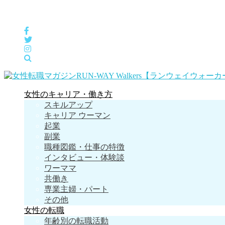
女性の「自分らしくHappyに働く」をサポートするメディア
女性のキャリア・働き方
スキルアップ
キャリア ウーマン
起業
副業
職種図鑑・仕事の特徴
インタビュー・体験談
ワーママ
共働き
専業主婦・パート
その他
女性の転職
年齢別の転職活動