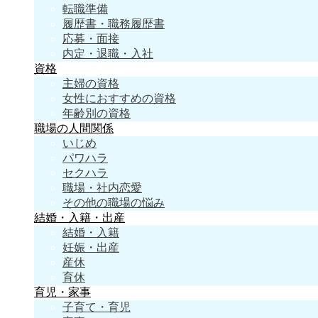
転職準備
履歴書・職務履歴書
応募・面接
内定・退職・入社
資格
主婦の資格
女性におすすめの資格
年齢別の資格
職場の人間関係
いじめ
パワハラ
セクハラ
職場・社内恋愛
その他の職場の悩み
結婚・入籍・出産
結婚・入籍
妊娠・出産
産休
育休
育児・家事
子育て・育児