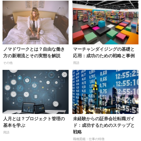
ノマドワークとは？自由な働き
マーチャンダイジングの基礎と
方の新潮流とその実態を解説
応用：成功のための戦略と事例
その他
用語
人月とは？プロジェクト管理の
未経験からの証券会社転職ガイ
基本を学ぶ
ド：成功するためのステップと
戦略
用語
職種図鑑・仕事の特徴