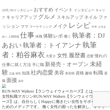
おすすめ
イベント
インタビュー
20代
OSインタビュー
キャリ
グルメ
キャリアアップ
スキルアップ
ネイル
ファ
ア
レシピ
メイク
ッション
ママ
マーケティング
中卒
人付き
仕事
執筆者：DJ
体験レポ
働く
休職
合い
人間関係
執筆
あおい
執筆者：トイアンナ
者：粕谷麻衣
女性
履歴書
憧れの
大変さ
恋愛
未経
新発売・オープン
仕事に就く方法
手に職
験
社内恋愛
美容
転職
資格
知識
趣味
退
美容師
正論
病気
面接
職
高卒
RUN-WAY Walkers【ランウェイウォーカーズ】とは
女性転職マガジンRUN-WAY Walkers【ランウェイウォーカ
ーズ】は、自分らしくHappyに働きたい女性をサポートする
ためのメディアです。
働く女性の困ったを解決し、キャリ