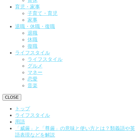
育休
育児・家事
子育て・育児
家事
退職・休職・復職
退職
休職
復職
ライフスタイル
ライフスタイル
グルメ
マネー
恋愛
音楽
CLOSE
トップ
ライフスタイル
用語
「威厳」と「尊厳」の意味と使い方とは？類義語や英
語表現などを解説