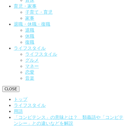
育休
育児・家事
子育て・育児
家事
退職・休職・復職
退職
休職
復職
ライフスタイル
ライフスタイル
グルメ
マネー
恋愛
音楽
CLOSE
トップ
ライフスタイル
用語
「コンピテンス」の意味とは？ 類義語や「コンピテ
ンシー」との違いなどを解説