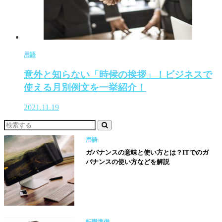
用語
意外と知らない「時候の挨拶」！ビジネスで
使える月別例文を一挙紹介！
2021.11.19
用語
ガバナンスの意味と使い方とは？ITでのガ
バナンスの使い方などを解説