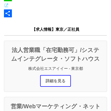
r
l
t
L
e
i
n
n
共
a
e
有
【求人情報】東京／正社員
法人営業職「在宅勤務可」/システ
ムインテグレータ・ソフトハウス
株式会社エスアイイー - 東京都
詳細を見る
営業/Webマーケティング・ネット