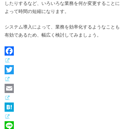
したりするなど、いろいろな業務を何か変更することに
よって時間の短縮になります。
システム導入によって、業務を効率化するようなことも
有効であるため、幅広く検討してみましょう。
F
a
c
T
e
w
b
i
E
o
t
m
o
t
a
H
k
e
i
a