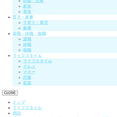
妊娠・出産
産休
育休
育児・家事
子育て・育児
家事
退職・休職・復職
退職
休職
復職
ライフスタイル
ライフスタイル
グルメ
マネー
恋愛
音楽
CLOSE
トップ
ライフスタイル
用語