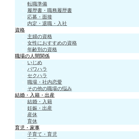
転職準備
履歴書・職務履歴書
応募・面接
内定・退職・入社
資格
主婦の資格
女性におすすめの資格
年齢別の資格
職場の人間関係
いじめ
パワハラ
セクハラ
職場・社内恋愛
その他の職場の悩み
結婚・入籍・出産
結婚・入籍
妊娠・出産
産休
育休
育児・家事
子育て・育児