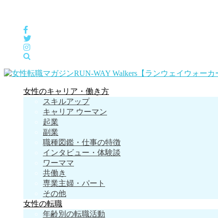
女性の「自分らしくHappyに働く」をサポートするメディア
女性のキャリア・働き方
スキルアップ
キャリア ウーマン
起業
副業
職種図鑑・仕事の特徴
インタビュー・体験談
ワーママ
共働き
専業主婦・パート
その他
女性の転職
年齢別の転職活動