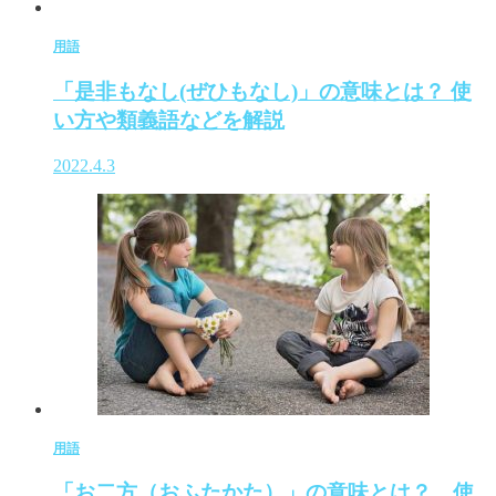
用語
「是非もなし(ぜひもなし)」の意味とは？ 使
い方や類義語などを解説
2022.4.3
用語
「お二方（おふたかた）」の意味とは？ 使