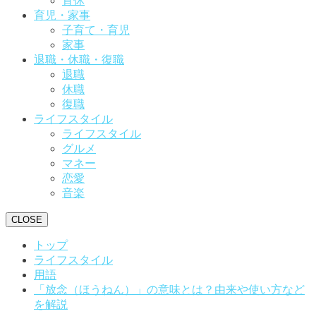
育休
育児・家事
子育て・育児
家事
退職・休職・復職
退職
休職
復職
ライフスタイル
ライフスタイル
グルメ
マネー
恋愛
音楽
CLOSE
トップ
ライフスタイル
用語
「放念（ほうねん）」の意味とは？由来や使い方など
を解説