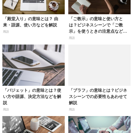
「殿堂入り」の意味とは？ 由
「ご教示」の意味と使い方と
来・語源、使い方などを解説
は？ビジネスシーンで「ご教
示」を使うときの注意点などを
用語
解説
用語
「バジェット」の意味とは？使
「ブラフ」の意味とは？ビジネ
い方や語源、決定方法などを解
スシーンでの必要性もあわせて
説
解説
用語
用語