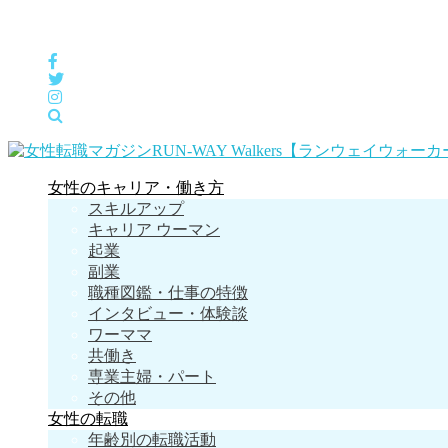
女性の「自分らしくHappyに働く」をサポートするメディア
女性のキャリア・働き方
スキルアップ
キャリア ウーマン
起業
副業
職種図鑑・仕事の特徴
インタビュー・体験談
ワーママ
共働き
専業主婦・パート
その他
女性の転職
年齢別の転職活動