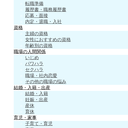
転職準備
履歴書・職務履歴書
応募・面接
内定・退職・入社
資格
主婦の資格
女性におすすめの資格
年齢別の資格
職場の人間関係
いじめ
パワハラ
セクハラ
職場・社内恋愛
その他の職場の悩み
結婚・入籍・出産
結婚・入籍
妊娠・出産
産休
育休
育児・家事
子育て・育児