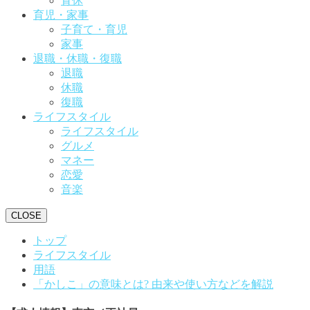
育休
育児・家事
子育て・育児
家事
退職・休職・復職
退職
休職
復職
ライフスタイル
ライフスタイル
グルメ
マネー
恋愛
音楽
CLOSE
トップ
ライフスタイル
用語
「かしこ」の意味とは? 由来や使い方などを解説