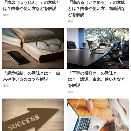
「放念（ほうねん）」の意味と
「諫める（いさめる）」の意味
は？由来や使い方などを解説
とは？由来や使い方、類義語な
どを解説
用語
用語
「起承転結」の意味とは？ 由
「下手の横好き」の意味と
来や使い方のコツを解説
は？ 語源、由来、使い方など
を解説
用語
用語