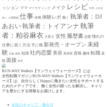
レシピ
メイク
ッション
ママ
マーケティング
中卒
人付き
仕事
執筆者：DJ
体験レポ
働く
休職
合い
人間関係
執筆
あおい
執筆者：トイアンナ
者：粕谷麻衣
女性
履歴書
憧れの
大変さ
恋愛
未経
新発売・オープン
仕事に就く方法
手に職
験
社内恋愛
美容
転職
資格
知識
趣味
退
美容師
正論
病気
面接
職
高卒
RUN-WAY Walkers【ランウェイウォーカーズ】とは
女性転職マガジンRUN-WAY Walkers【ランウェイウォーカ
ーズ】は、自分らしくHappyに働きたい女性をサポートする
ためのメディアです。
働く女性の困ったを解決し、キャリ
アを豊かにする情報をお届けします。
お問い合わせはこちらから
女性のキャリア・働き方