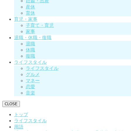
妊娠・出産
産休
育休
育児・家事
子育て・育児
家事
退職・休職・復職
退職
休職
復職
ライフスタイル
ライフスタイル
グルメ
マネー
恋愛
音楽
CLOSE
トップ
ライフスタイル
用語