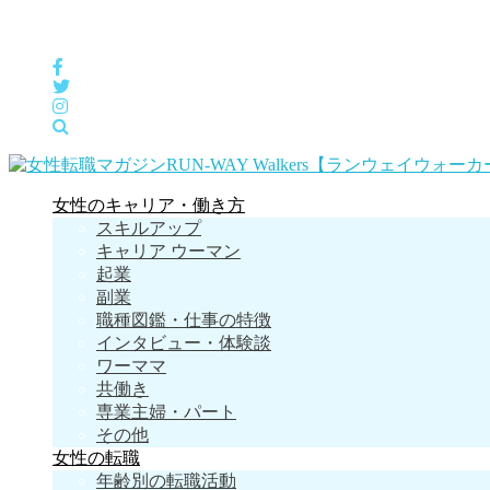
女性の「自分らしくHappyに働く」をサポートするメディア
女性のキャリア・働き方
スキルアップ
キャリア ウーマン
起業
副業
職種図鑑・仕事の特徴
インタビュー・体験談
ワーママ
共働き
専業主婦・パート
その他
女性の転職
年齢別の転職活動