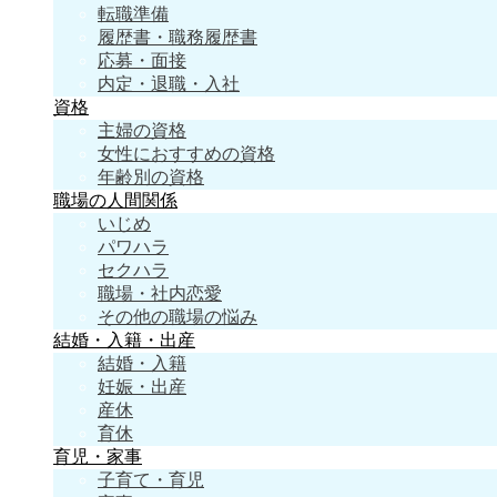
転職準備
履歴書・職務履歴書
応募・面接
内定・退職・入社
資格
主婦の資格
女性におすすめの資格
年齢別の資格
職場の人間関係
いじめ
パワハラ
セクハラ
職場・社内恋愛
その他の職場の悩み
結婚・入籍・出産
結婚・入籍
妊娠・出産
産休
育休
育児・家事
子育て・育児