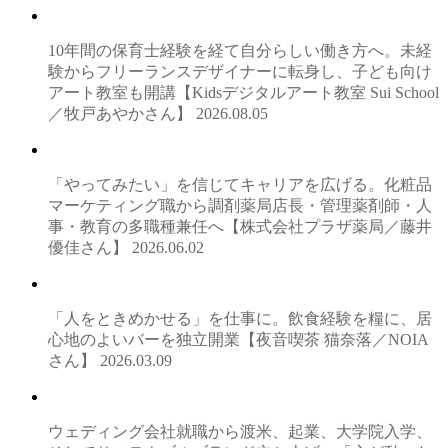
10年間の保育士経験を経て自分らしい働き方へ。未経
験からフリーランスデザイナーに転身し、子ども向け
アート教室も開講【Kidsデジタルアート教室 Sui School
／牧戸あやかさん】
2026.08.05
「やってみたい」を信じてキャリアを広げる。化粧品
マーケティング職から調剤薬局店長・管理薬剤師・人
事・教育の多職種兼任へ【株式会社プラザ薬局／藤井
優佳さん】
2026.06.02
「人をときめかせる」を仕事に。飲食経験を糧に、居
心地のよいバーを独立開業【夜音喫茶 猫奈落／NOIA
さん】
2026.03.09
ウェディング会社就職から渡米、起業、大学院入学、