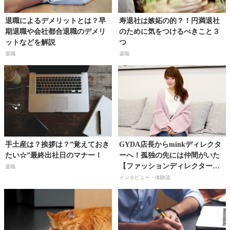
退職によるデメリットとは？早
寿退社は嫉妬の的？！円満退社
期退職や会社都合退職のデメリ
のために気をつけるべきこと３
ットなどを解説
つ
退職
退職
手土産は？挨拶は？”覚えておき
GYDA店長からminkディレクタ
たい☆”最終出社日のマナー！
ーへ！孤独の先には仲間がいた
【ファッションディレクター／
退職
前坂美音さん】
インタビュー・体験談