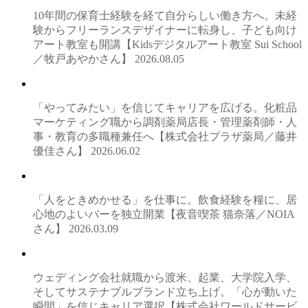
10年間の保育士経験を経て自分らしい働き方へ。未経
験からフリーランスデザイナーに転身し、子ども向け
アート教室も開講【Kidsデジタルアート教室 Sui School
／牧戸あやかさん】
2026.08.05
「やってみたい」を信じてキャリアを広げる。化粧品
マーケティング職から調剤薬局店長・管理薬剤師・人
事・教育の多職種兼任へ【株式会社プラザ薬局／藤井
優佳さん】
2026.06.02
「人をときめかせる」を仕事に。飲食経験を糧に、居
心地のよいバーを独立開業【夜音喫茶 猫奈落／NOIA
さん】
2026.03.09
ウェディング会社就職から渡米、起業、大学院入学、
そしてサステナブルブランド立ち上げ。「心が動いた
瞬間」を信じキャリア選択【株式会社ワールドサービ