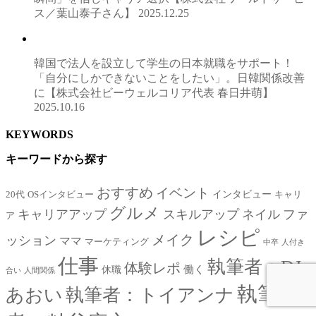
ス／葉山泰子さん】
2025.12.25
韓国で法人を設立して学生の日本就職をサポート！
「自分にしかできないことをしたい」。日韓関係改善
に【株式会社ビーウェルコリア代表 春日井萌】
2025.10.16
KEYWORDS
キーワードから探す
おすすめ
イベント
インタビュー
20代
OSインタビュー
キャリ
グルメ
キャリアアップ
スキルアップ
ネイル
ファ
ア
レシピ
メイク
ッション
ママ
マーケティング
中卒
人付き
仕事
執筆者：DJ
体験レポ
働く
休職
合い
人間関係
執筆
あおい
執筆者：トイアンナ