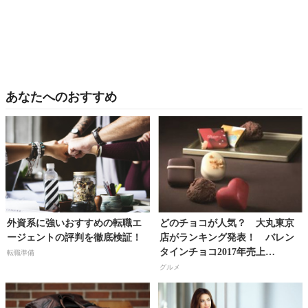
あなたへのおすすめ
外資系に強いおすすめの転職エ
どのチョコが人気？ 大丸東京
ージェントの評判を徹底検証！
店がランキング発表！ バレン
タインチョコ2017年売上
転職準備
TOP10!!
グルメ