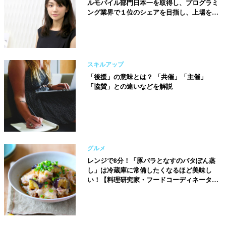
ルモバイル部門日本一を取得し、プログラミ
ング業界で１位のシェアを目指し、上場を果
たすことが目標です【株式会社ミスターフュ
ージョン取締役／山田菜々子さん】
スキルアップ
「後援」の意味とは？ 「共催」「主催」
「協賛」との違いなどを解説
グルメ
レンジで8分！「豚バラとなすのバタぽん蒸
し」は冷蔵庫に常備したくなるほど美味し
い！【料理研究家・フードコーディネーター
／河瀬璃菜（りな助）さん】