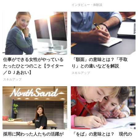
／大原桃子さん】
インタビュー・体験談
仕事ができる女性がやっている
「額面」の意味とは？「手取
たったひとつのこと【ライター
り」との違いなどを解説
／ＤＪあおい】
スキルアップ
スキルアップ
採用に関わった人たちの活躍が
「をば」の意味とは？ 現代の