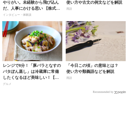
やりがい。未経験から飛び込ん
使い方や古文の例文などを解説
だ、人事にかける思い 【株式会
用語
社ノースサンド人事/大塚葵さ
インタビュー・体験談
ん】
レンジで8分！「豚バラとなすの
「今日この頃」の意味とは？
バタぽん蒸し」は冷蔵庫に常備
使い方や類義語などを解説
したくなるほど美味しい！【料
用語
理研究家・フードコーディネー
グルメ
ター／河瀬璃菜（りな助）さ
Recommended by
ん】