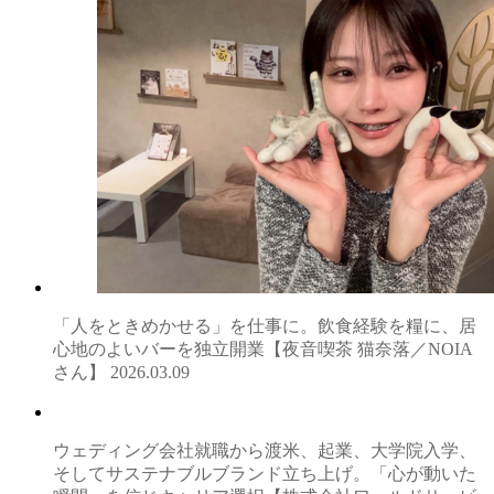
「人をときめかせる」を仕事に。飲食経験を糧に、居
心地のよいバーを独立開業【夜音喫茶 猫奈落／NOIA
さん】
2026.03.09
ウェディング会社就職から渡米、起業、大学院入学、
そしてサステナブルブランド立ち上げ。「心が動いた