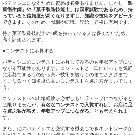
パティシエになるために資格は必要ありません。しかし
「製
菓衛生師」や「菓子製造技能士」は国家試験であるため、持
っていると信頼度が高くなりますし、知識や技術をアピール
できます。
そのため、就職や転職、昇給、昇格に有利です。
特に菓子製造技能士の1級を持っている人は多くないため、
高く評価されます。
■コンテストに応募する
パティシエのコンテストに応募してみるのも年収アップにつ
ながる可能性があります。コンテストと一口にいっても気軽
に応募できるものから高い技術を競うものまでさまざまで
す。なるべく知名度の高いコンテストを選ぶ方がよいでしょ
う。
コンテストへの出場経験が必ずしも年収アップにつながると
は限りませんが、
有名なコンテストで入賞すれば、お店に足
を運ぶ客が増え、年収アップにつながる
ことも考えられま
す。
また、他のパティシエと交流する機会もできネットワークが
広がることで、より良い環境に転職する機会もあるかもしれ