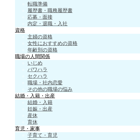
転職準備
履歴書・職務履歴書
応募・面接
内定・退職・入社
資格
主婦の資格
女性におすすめの資格
年齢別の資格
職場の人間関係
いじめ
パワハラ
セクハラ
職場・社内恋愛
その他の職場の悩み
結婚・入籍・出産
結婚・入籍
妊娠・出産
産休
育休
育児・家事
子育て・育児