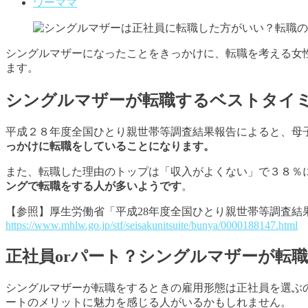
ワーママ
シングルマザーになったことをきっかけに、転職を考える女
ます。
シングルマザーが転職するベストタイ
平成２８年度全国ひとり親世帯等調査結果報告によると、母
っかけに転職をしていることになります。
また、転職した理由のトップは「収入がよくない」で３８％
ングで転職をする人が多いようです
。
【参照】厚生労働省「平成28年度全国ひとり親世帯等調査結
https://www.mhlw.go.jp/stf/seisakunitsuite/bunya/0000188147.html
正社員orパート？シングルマザーが転
シングルマザーが転職をするときの雇用形態は正社員を選ぶ
ートのメリットに魅力を感じる人がいるかもしれません。