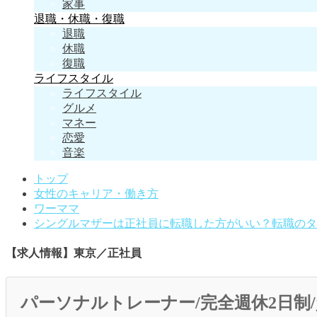
家事
退職・休職・復職
退職
休職
復職
ライフスタイル
ライフスタイル
グルメ
マネー
恋愛
音楽
トップ
女性のキャリア・働き方
ワーママ
シングルマザーは正社員に転職した方がいい？転職のタ
【求人情報】東京／正社員
パーソナルトレーナー/完全週休2日制/