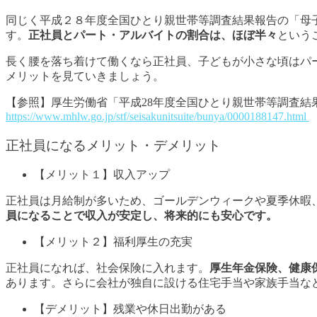
同じく平成２８年度全国ひとり親世帯等調査結果報告の「母
す。
正社員とパート・アルバイトの割合は、ほぼ半々
という
長く腰を落ち着けて働くなら正社員、子どもが小さな頃はパ
メリットを見ていきましょう。
【参照】厚生労働省「平成28年度全国ひとり親世帯等調査結
https://www.mhlw.go.jp/stf/seisakunitsuite/bunya/0000188147.html
正社員になるメリット・デメリット
【メリット１】収入アップ
正社員は月給制が多いため、ゴールデンウィークや夏季休暇
員になることで収入が安定し、将来的にも安心です。
【メリット２】福利厚生の充実
正社員になれば、社会保険に入れます。
厚生年金保険、健康
あります。さらに会社が独自に設ける住宅手当や家族手当な
【デメリット】残業や休日出勤がある