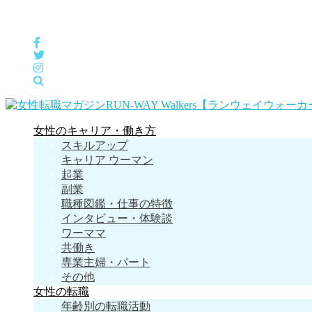
女性の「自分らしくHappyに働く」をサポートするメディア
女性のキャリア・働き方
スキルアップ
キャリア ウーマン
起業
副業
職種図鑑・仕事の特徴
インタビュー・体験談
ワーママ
共働き
専業主婦・パート
その他
女性の転職
年齢別の転職活動