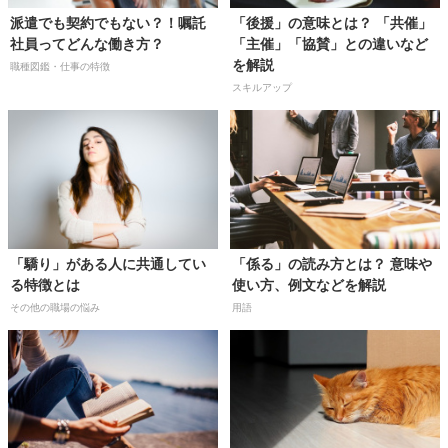
派遣でも契約でもない？！嘱託
「後援」の意味とは？ 「共催」
社員ってどんな働き方？
「主催」「協賛」との違いなど
を解説
職種図鑑・仕事の特徴
スキルアップ
「驕り」がある人に共通してい
「係る」の読み方とは？ 意味や
る特徴とは
使い方、例文などを解説
その他の職場の悩み
用語