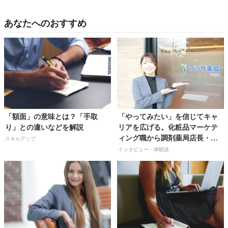
あなたへのおすすめ
「額面」の意味とは？「手取
「やってみたい」を信じてキャ
り」との違いなどを解説
リアを広げる。化粧品マーケテ
ィング職から調剤薬局店長・管
スキルアップ
理薬剤師・人事・教育の多職種
インタビュー・体験談
兼任へ【株式会社プラザ薬局／
藤井優佳さん】