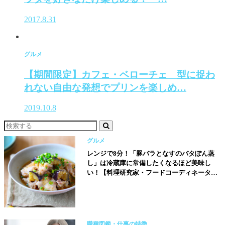
2017.8.31
グルメ
【期間限定】カフェ・ベローチェ 型に捉わ
れない自由な発想でプリンを楽しめ…
2019.10.8
グルメ
レンジで8分！「豚バラとなすのバタぽん蒸
し」は冷蔵庫に常備したくなるほど美味し
い！【料理研究家・フードコーディネーター
／河瀬璃菜（りな助）さん】
職種図鑑・仕事の特徴