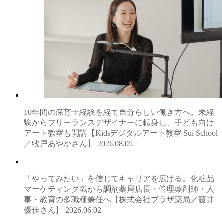
10年間の保育士経験を経て自分らしい働き方へ。未経
験からフリーランスデザイナーに転身し、子ども向け
アート教室も開講【Kidsデジタルアート教室 Sui School
／牧戸あやかさん】
2026.08.05
「やってみたい」を信じてキャリアを広げる。化粧品
マーケティング職から調剤薬局店長・管理薬剤師・人
事・教育の多職種兼任へ【株式会社プラザ薬局／藤井
優佳さん】
2026.06.02