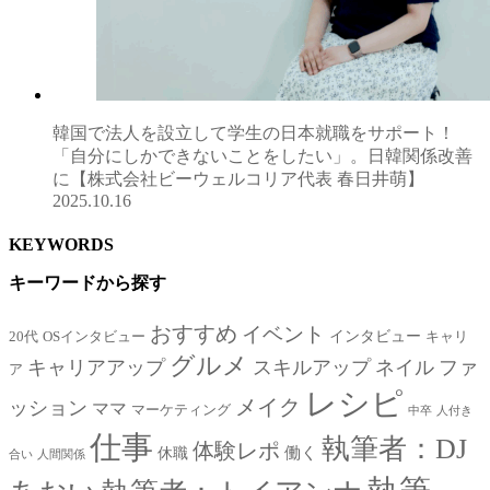
韓国で法人を設立して学生の日本就職をサポート！
「自分にしかできないことをしたい」。日韓関係改善
に【株式会社ビーウェルコリア代表 春日井萌】
2025.10.16
KEYWORDS
キーワードから探す
おすすめ
イベント
インタビュー
20代
OSインタビュー
キャリ
グルメ
キャリアアップ
スキルアップ
ネイル
ファ
ア
レシピ
メイク
ッション
ママ
マーケティング
中卒
人付き
仕事
執筆者：DJ
体験レポ
働く
休職
合い
人間関係