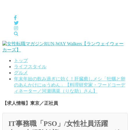
女性の「自分らしくHappyに働く」をサポートするメディア
トップ
ライフスタイル
グルメ
年末年始の飲み過ぎに効く！肝臓癒しメシ「牡蠣と卵
のあんかけにゅうめん」【料理研究家・フードコーデ
ィネーター／河瀬璃菜（りな助）さん】
【求人情報】東京／正社員
IT事務職「PSO」/女性社員活躍