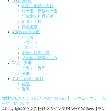
女性の転職
内定・退職・入社
履歴書・職務履歴書
年齢別の転職活動
応募・面接
転職準備
職場の人間関係
いじめ
セクハラ
パワハラ
職場・社内恋愛
その他の職場の悩み
育児・家事
子育て・育児
家事
退職・休職・復職
休職
退職
女性転職マガジンRUN-WAY Walkers【ランウェイウォーカ
ーズ】
について
©Copyright2019 女性転職マガジンRUN-WAY Walkers【ラン