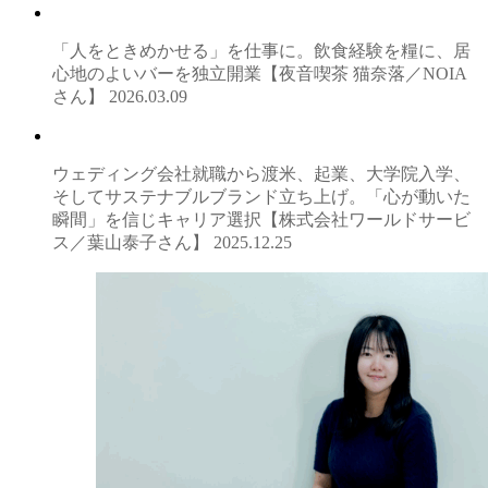
「人をときめかせる」を仕事に。飲食経験を糧に、居
心地のよいバーを独立開業【夜音喫茶 猫奈落／NOIA
さん】
2026.03.09
ウェディング会社就職から渡米、起業、大学院入学、
そしてサステナブルブランド立ち上げ。「心が動いた
瞬間」を信じキャリア選択【株式会社ワールドサービ
ス／葉山泰子さん】
2025.12.25