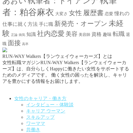
執筆
あおい
執筆者：トイアンナ
者：粕谷麻衣
女性
履歴書
憧れの
大変さ
恋愛
未経
新発売・オープン
仕事に就く方法
手に職
験
社内恋愛
美容
転職
資格
知識
趣味
退
美容師
正論
病気
面接
職
高卒
RUN-WAY Walkers【ランウェイウォーカーズ】とは
女性転職マガジンRUN-WAY Walkers【ランウェイウォーカ
ーズ】は、自分らしくHappyに働きたい女性をサポートする
ためのメディアです。
働く女性の困ったを解決し、キャリ
アを豊かにする情報をお届けします。
お問い合わせはこちらから
女性のキャリア・働き方
インタビュー・体験談
キャリア ウーマン
スキルアップ
ワーママ
共働き