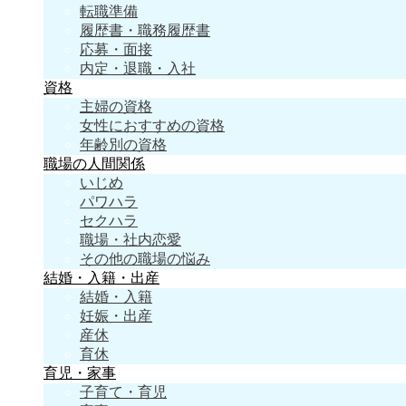
転職準備
履歴書・職務履歴書
応募・面接
内定・退職・入社
資格
主婦の資格
女性におすすめの資格
年齢別の資格
職場の人間関係
いじめ
パワハラ
セクハラ
職場・社内恋愛
その他の職場の悩み
結婚・入籍・出産
結婚・入籍
妊娠・出産
産休
育休
育児・家事
子育て・育児