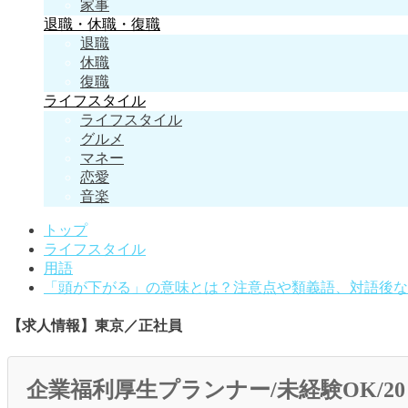
家事
退職・休職・復職
退職
休職
復職
ライフスタイル
ライフスタイル
グルメ
マネー
恋愛
音楽
トップ
ライフスタイル
用語
「頭が下がる」の意味とは？注意点や類義語、対語後な
【求人情報】東京／正社員
企業福利厚生プランナー/未経験OK/20