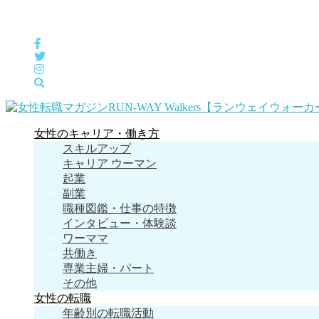
女性の「自分らしくHappyに働く」をサポートするメディア
女性のキャリア・働き方
スキルアップ
キャリア ウーマン
起業
副業
職種図鑑・仕事の特徴
インタビュー・体験談
ワーママ
共働き
専業主婦・パート
その他
女性の転職
年齢別の転職活動