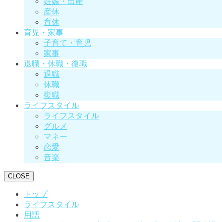
妊娠・出産
産休
育休
育児・家事
子育て・育児
家事
退職・休職・復職
退職
休職
復職
ライフスタイル
ライフスタイル
グルメ
マネー
恋愛
音楽
CLOSE
トップ
ライフスタイル
用語