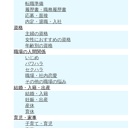
転職準備
履歴書・職務履歴書
応募・面接
内定・退職・入社
資格
主婦の資格
女性におすすめの資格
年齢別の資格
職場の人間関係
いじめ
パワハラ
セクハラ
職場・社内恋愛
その他の職場の悩み
結婚・入籍・出産
結婚・入籍
妊娠・出産
産休
育休
育児・家事
子育て・育児