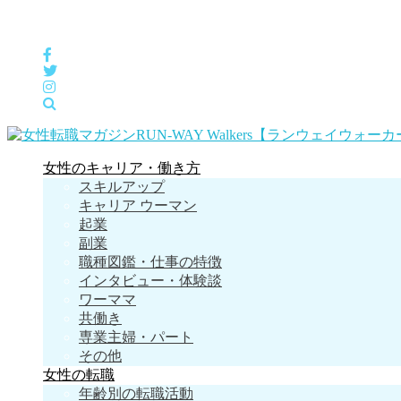
女性の「自分らしくHappyに働く」をサポートするメディア
女性のキャリア・働き方
スキルアップ
キャリア ウーマン
起業
副業
職種図鑑・仕事の特徴
インタビュー・体験談
ワーママ
共働き
専業主婦・パート
その他
女性の転職
年齢別の転職活動