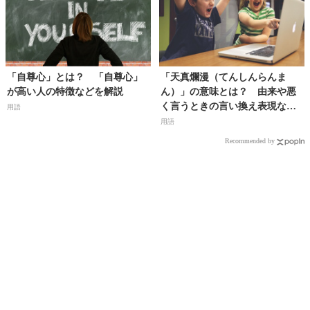
「自尊心」とは？ 「自尊心」
「天真爛漫（てんしんらんま
が高い人の特徴などを解説
ん）」の意味とは？ 由来や悪
く言うときの言い換え表現など
用語
を解説
用語
Recommended by