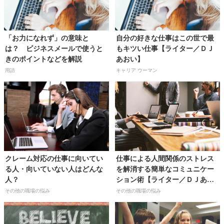
「お力になれず」の意味と
自分の好きな仕事はこの世で最
は？ ビジネスメールで使うと
もキツい仕事【ライター／ＤＪ
きのポイントなどを解説
あおい】
用語
キャリア ウーマン
クレーム対応の仕事に向いてい
仕事による人間関係のストレス
る人・向いていない人はどんな
を解消する簡単なコミュニケー
人？
ション術【ライター／ＤＪあお
い】
その他の職場の悩み
その他の職場の悩み