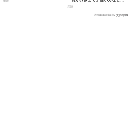
「おかげさまで」使い方などを
用語
解説
用語
Recommended by